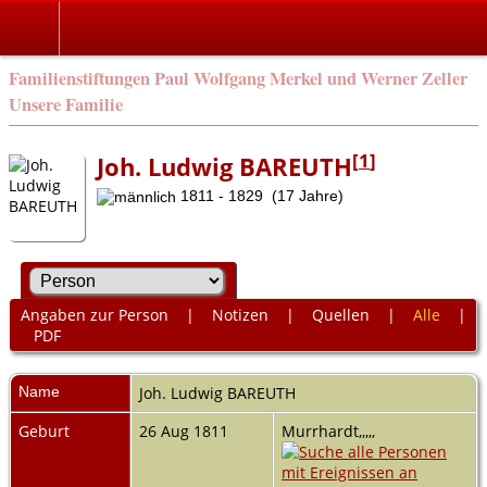
Familienstiftungen Paul Wolfgang Merkel und Werner Zeller
Unsere Familie
[
1
]
Joh. Ludwig BAREUTH
1811 - 1829 (17 Jahre)
Angaben zur Person
|
Notizen
|
Quellen
|
Alle
|
PDF
Name
Joh. Ludwig
BAREUTH
Geburt
26 Aug 1811
Murrhardt,,,,,