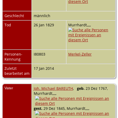
Geschlecht
männlich
Tod
26 Jan 1829
Murrhardt,,,,,
Personen-
I80803
Merkel-Zeller
Kennung
Zuletzt
17 Jan 2014
bearbeitet am
Vater
Joh. Michael BAREUTH
,
geb.
23 Dez 1767,
Murrhardt,,,,,
gest.
29 Dez 1845, Murrhardt,,,,,