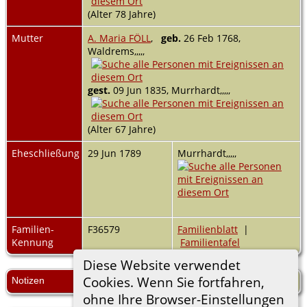
(Alter 78 Jahre)
Mutter
A. Maria FÖLL
,
geb.
26 Feb 1768,
Waldrems,,,,,
gest.
09 Jun 1835, Murrhardt,,,,,
(Alter 67 Jahre)
Eheschließung
29 Jun 1789
Murrhardt,,,,,
Familien-
F36579
Familienblatt
|
Kennung
Familientafel
Diese Website verwendet
Cookies. Wenn Sie fortfahren,
Notizen
ledig
ohne Ihre Browser-Einstellungen