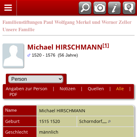
Familienstiftungen Paul Wolfgang Merkel und Werner Zeller
Unsere Familie
[
1
]
Michael HIRSCHMANN
1520 - 1576 (56 Jahre)
Angaben zur Person
|
Notizen
|
Quellen
|
Alle
|
PDF
Name
Michael
HIRSCHMANN
Geburt
1515 1520
Schorndorf,,,,,
Geschlecht
männlich