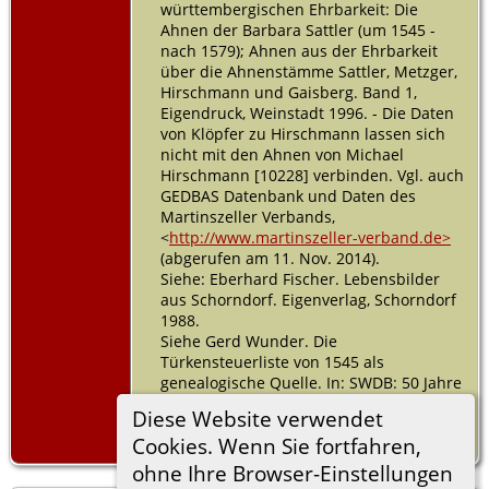
württembergischen Ehrbarkeit: Die
Ahnen der Barbara Sattler (um 1545 -
nach 1579); Ahnen aus der Ehrbarkeit
über die Ahnenstämme Sattler, Metzger,
Hirschmann und Gaisberg. Band 1,
Eigendruck, Weinstadt 1996. - Die Daten
von Klöpfer zu Hirschmann lassen sich
nicht mit den Ahnen von Michael
Hirschmann [10228] verbinden. Vgl. auch
GEDBAS Datenbank und Daten des
Martinszeller Verbands,
<
http://www.martinszeller-verband.de>
(abgerufen am 11. Nov. 2014).
Siehe: Eberhard Fischer. Lebensbilder
aus Schorndorf. Eigenverlag, Schorndorf
1988.
Siehe Gerd Wunder. Die
Türkensteuerliste von 1545 als
genealogische Quelle. In: SWDB: 50 Jahre
Familienforschung in
Diese Website verwendet
Südwestdeutschland. Sonderheft.
Cookies. Wenn Sie fortfahren,
Stuttgart 1970, S. 45-54.
ohne Ihre Browser-Einstellungen