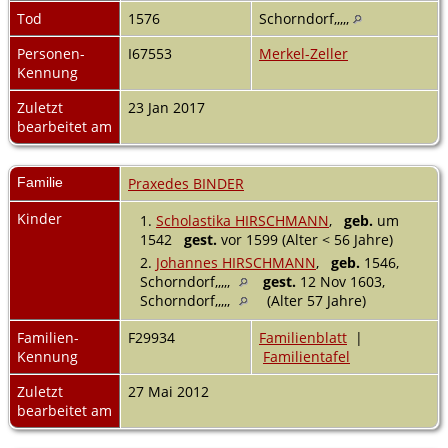
Tod
1576
Schorndorf,,,,,
Personen-
I67553
Merkel-Zeller
Kennung
Zuletzt
23 Jan 2017
bearbeitet am
Familie
Praxedes BINDER
Kinder
1.
Scholastika HIRSCHMANN
,
geb.
um
1542
gest.
vor 1599 (Alter < 56 Jahre)
2.
Johannes HIRSCHMANN
,
geb.
1546,
Schorndorf,,,,,
gest.
12 Nov 1603,
Schorndorf,,,,,
(Alter 57 Jahre)
Familien-
F29934
Familienblatt
|
Kennung
Familientafel
Zuletzt
27 Mai 2012
bearbeitet am