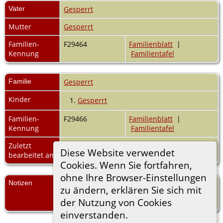
Vater
Gesperrt
Mutter
Gesperrt
Familien-
F29464
Familienblatt
|
Kennung
Familientafel
Familie
Gesperrt
Kinder
1.
Gesperrt
Familien-
F29466
Familienblatt
|
Kennung
Familientafel
Zuletzt
11 Mai 2012
Diese Website verwendet
bearbeitet am
Cookies. Wenn Sie fortfahren,
ohne Ihre Browser-Einstellungen
Notizen
Mit dieser Bemerkung ist mindestens eine
zu ändern, erklären Sie sich mit
lebende Person verknüpft - Details werden
der Nutzung von Cookies
aus Datenschutzgründen nicht angezeigt.
einverstanden.