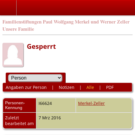
Familienstiftungen Paul Wolfgang Merkel und Werner Zeller
Unsere Familie
Gesperrt
Angaben zur Person
|
Notizen
|
Alle
|
PDF
Personen-
I66624
Merkel-Zeller
Kennung
Zuletzt
7 Mrz 2016
bearbeitet am