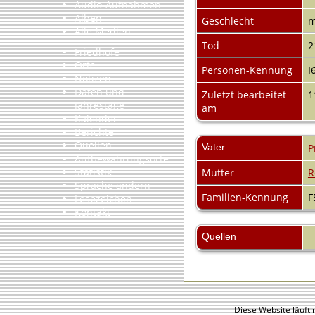
Audio-Aufnahmen
Alben
Geschlecht
m
Alle Medien
Tod
2
Friedhöfe
Orte
Personen-Kennung
I
Notizen
Daten und
Zuletzt bearbeitet
1
Jahrestage
am
Kalender
Berichte
Quellen
Vater
P
Aufbewahrungsorte
Statistik
Mutter
R
Sprache ändern
Familien-Kennung
F
Lesezeichen
Kontakt
Quellen
Diese Website läuft 