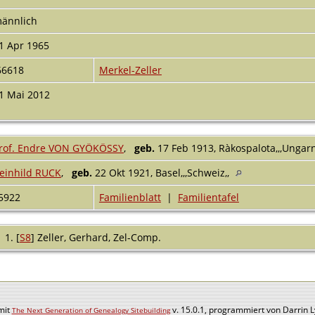
ännlich
1 Apr 1965
66618
Merkel-Zeller
1 Mai 2012
rof. Endre VON GYÖKÖSSY
,
geb.
17 Feb 1913, Ràkospalota,,,Ungarn
einhild RUCK
,
geb.
22 Okt 1921, Basel,,,Schweiz,,
5922
Familienblatt
|
Familientafel
[
S8
] Zeller, Gerhard, Zel-Comp.
mit
v. 15.0.1, programmiert von Darrin 
The Next Generation of Genealogy Sitebuilding