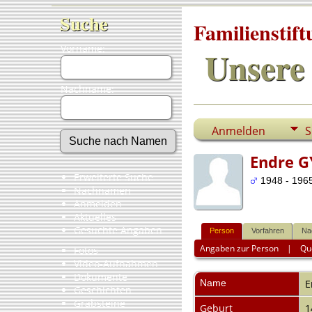
Suche
Familienstif
Vorname:
Unsere 
Nachname:
Anmelden
S
Endre 
Erweiterte Suche
1948 - 1965
Nachnamen
Anmelden
Aktuelles
Gesuchte Angaben
Person
Vorfahren
Na
Angaben zur Person
|
Qu
Fotos
Video-Aufnahmen
Dokumente
Name
E
Geschichten
Grabsteine
Geburt
1