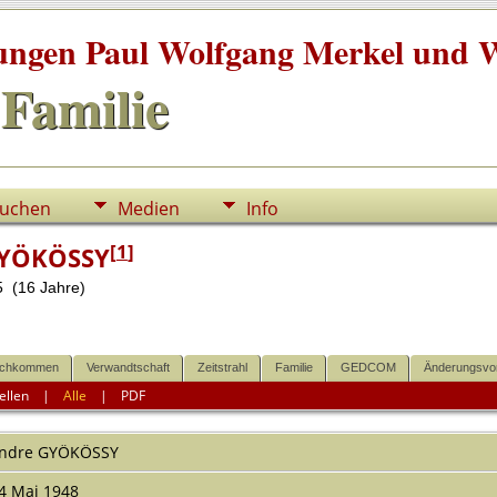
tungen Paul Wolfgang Merkel und W
Familie
uchen
Medien
Info
[
1
]
GYÖKÖSSY
 (16 Jahre)
chkommen
Verwandtschaft
Zeitstrahl
Familie
GEDCOM
Änderungsvo
ellen
|
Alle
|
PDF
ndre
GYÖKÖSSY
4 Mai 1948