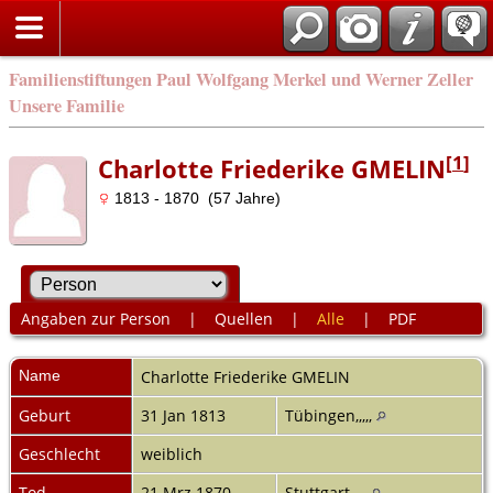
Familienstiftungen Paul Wolfgang Merkel und Werner Zeller
Unsere Familie
[
1
]
Charlotte Friederike GMELIN
1813 - 1870 (57 Jahre)
Angaben zur Person
|
Quellen
|
Alle
|
PDF
Name
Charlotte Friederike
GMELIN
Geburt
31 Jan 1813
Tübingen,,,,,
Geschlecht
weiblich
Tod
21 Mrz 1870
Stuttgart,,,,,