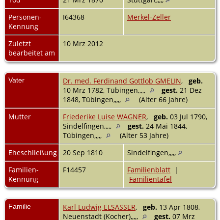
Personen-
I64368
Merkel-Zeller
Kennung
Zuletzt
10 Mrz 2012
bearbeitet am
Vater
Dr. med. Ferdinand Gottlob GMELIN
,
geb.
10 Mrz 1782, Tübingen,,,,,
gest.
21 Dez
1848, Tübingen,,,,,
(Alter 66 Jahre)
Mutter
Friederike Luise WAGNER
,
geb.
03 Jul 1790,
Sindelfingen,,,,,
gest.
24 Mai 1844,
Tübingen,,,,,
(Alter 53 Jahre)
Eheschließung
20 Sep 1810
Sindelfingen,,,,,
Familien-
F14457
Familienblatt
|
Kennung
Familientafel
Familie
Karl Ludwig ELSÄSSER
,
geb.
13 Apr 1808,
Neuenstadt (Kocher),,,,,
gest.
07 Mrz