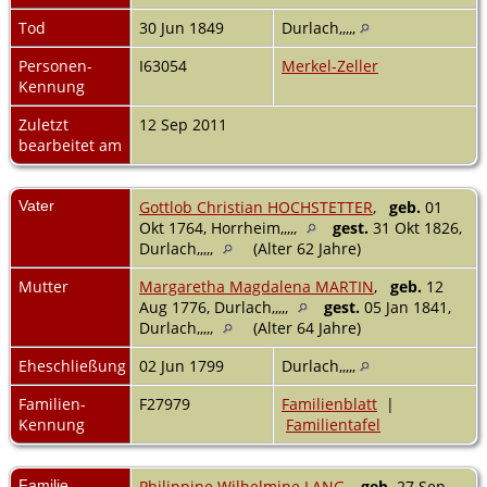
Tod
30 Jun 1849
Durlach,,,,,
Personen-
I63054
Merkel-Zeller
Kennung
Zuletzt
12 Sep 2011
bearbeitet am
Vater
Gottlob Christian HOCHSTETTER
,
geb.
01
Okt 1764, Horrheim,,,,,
gest.
31 Okt 1826,
Durlach,,,,,
(Alter 62 Jahre)
Mutter
Margaretha Magdalena MARTIN
,
geb.
12
Aug 1776, Durlach,,,,,
gest.
05 Jan 1841,
Durlach,,,,,
(Alter 64 Jahre)
Eheschließung
02 Jun 1799
Durlach,,,,,
Familien-
F27979
Familienblatt
|
Kennung
Familientafel
Familie
Philippine Wilhelmine LANG
,
geb.
27 Sep