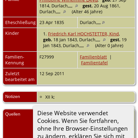
1814, Durlach,,,,,
gest.
20 Aug 1861,
Durlach,,,,,
(Alter 46 Jahre)
Eheschließung
23 Apr 1835
Durlach,,,,,
Kinder
1.
Friedrich Karl HOCHSTETTER, Kind
,
geb.
18 Jan 1843, Durlach,,,,,
gest.
19
Jan 1843, Durlach,,,,,
(Alter 0 Jahre)
Familien-
F27999
Familienblatt
|
Kennung
Familientafel
Zuletzt
12 Sep 2011
bearbeitet am
Notizen
XII k;
Diese Website verwendet
Quellen
[
S34
] Deutsches Geschlechterbuch Bd.
Cookies. Wenn Sie fortfahren,
146 / Schwäbisches Geschlechterbuch
Bd.8, (Herausgeber: Verlag C. A. Starke
ohne Ihre Browser-Einstellungen
Erscheinungsort: Limburg
zu ändern, erklären Sie sich mit
Erscheinungsdatum: seit 1898 / 1968),