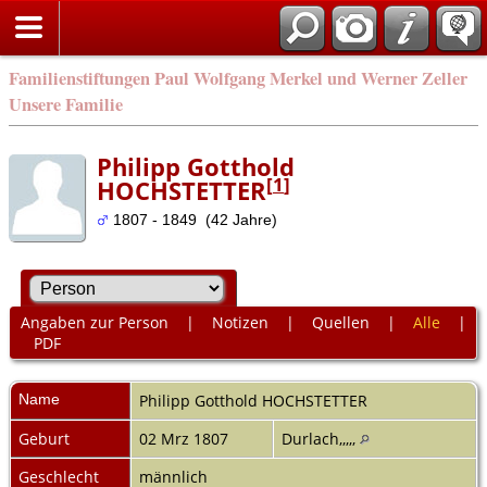
Familienstiftungen Paul Wolfgang Merkel und Werner Zeller
Unsere Familie
Philipp Gotthold
[
1
]
HOCHSTETTER
1807 - 1849 (42 Jahre)
Angaben zur Person
|
Notizen
|
Quellen
|
Alle
|
PDF
Name
Philipp Gotthold
HOCHSTETTER
Geburt
02 Mrz 1807
Durlach,,,,,
Geschlecht
männlich