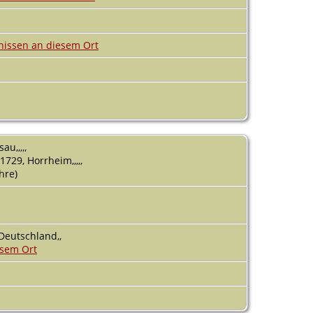
au,,,,,
1729, Horrheim,,,,,
ahre)
eutschland,,