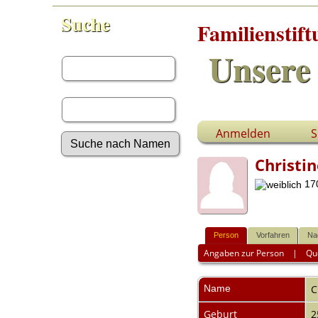
Suche
Familienstif
Vorname:
Unsere 
Nachname:
Anmelden
S
Christi
Erweiterte Suche
170
Nachnamen
Anmelden
Aktuelles
Gesuchte Angaben
Person
Vorfahren
Na
Angaben zur Person
|
Qu
Fotos
Video-Aufnahmen
Dokumente
Name
C
Geschichten
Grabsteine
Geburt
2