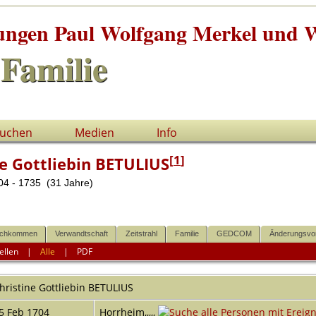
tungen Paul Wolfgang Merkel und W
Familie
uchen
Medien
Info
[
1
]
ne Gottliebin BETULIUS
4 - 1735 (31 Jahre)
chkommen
Verwandtschaft
Zeitstrahl
Familie
GEDCOM
Änderungsvo
ellen
|
Alle
|
PDF
hristine Gottliebin
BETULIUS
5 Feb 1704
Horrheim,,,,,