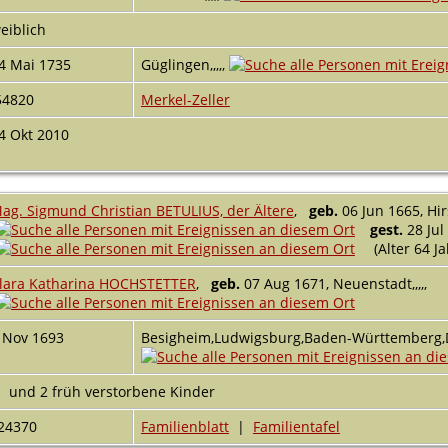
eiblich
4 Mai 1735
Güglingen,,,,,
54820
Merkel-Zeller
4 Okt 2010
ag. Sigmund Christian BETULIUS, der Ältere
,
geb.
06 Jun 1665, Hirs
gest.
28 Jul 
(Alter 64 J
lara Katharina HOCHSTETTER
,
geb.
07 Aug 1671, Neuenstadt,,,,,
 Nov 1693
Besigheim,Ludwigsburg,Baden-Württemberg,D
und 2 früh verstorbene Kinder
24370
Familienblatt
|
Familientafel