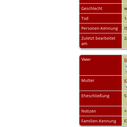
Audio-Aufnahmen
Alben
Geschlecht
w
Alle Medien
Tod
1
Friedhöfe
Orte
Personen-Kennung
I
Notizen
Daten und
Zuletzt bearbeitet
2
Jahrestage
am
Kalender
Berichte
Quellen
Vater
M
Aufbewahrungsorte
Statistik
Sprache ändern
Lesezeichen
Mutter
K
Kontakt
Eheschließung
5
Notizen
Familien-Kennung
F