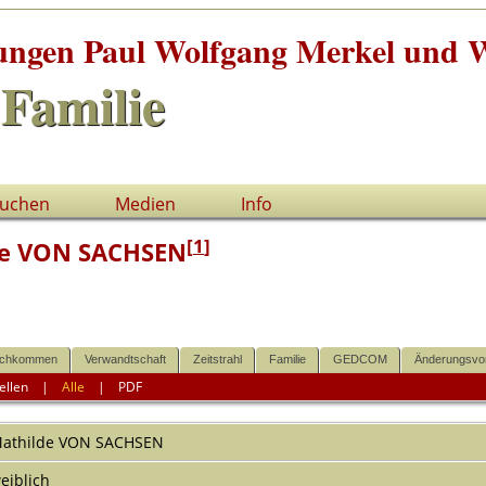
tungen Paul Wolfgang Merkel und W
Familie
uchen
Medien
Info
[
1
]
de VON SACHSEN
chkommen
Verwandtschaft
Zeitstrahl
Familie
GEDCOM
Änderungsvo
ellen
|
Alle
|
PDF
athilde
VON SACHSEN
eiblich