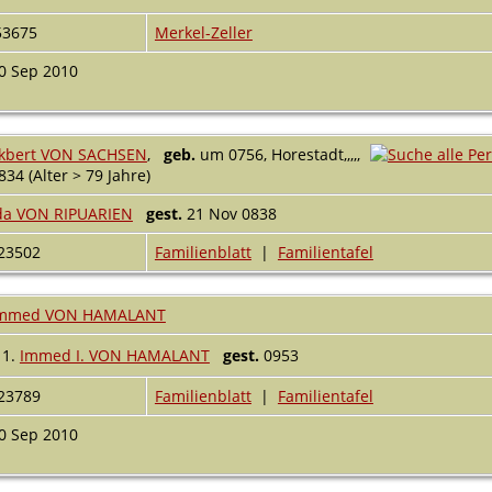
53675
Merkel-Zeller
0 Sep 2010
kbert VON SACHSEN
,
geb.
um 0756, Horestadt,,,,,
834 (Alter > 79 Jahre)
da VON RIPUARIEN
gest.
21 Nov 0838
23502
Familienblatt
|
Familientafel
mmed VON HAMALANT
1.
Immed I. VON HAMALANT
gest.
0953
23789
Familienblatt
|
Familientafel
0 Sep 2010