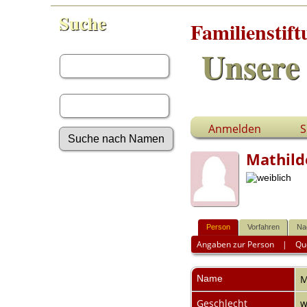
Suche
Familienstif
Vorname:
Unsere 
Nachname:
Anmelden
S
Mathil
Erweiterte Suche
Nachnamen
Anmelden
Aktuelles
Gesuchte Angaben
Person
Vorfahren
Na
Angaben zur Person
|
Qu
Fotos
Video-Aufnahmen
Dokumente
Name
M
Geschichten
Grabsteine
Geschlecht
w