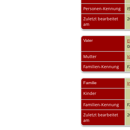
Audio-Aufnahmen
Alben
Personen-Kennung
I
Alle Medien
Zuletzt bearbeitet
2
Friedhöfe
am
Orte
Notizen
Daten und
Vater
E
Jahrestage
0
Kalender
Berichte
Mutter
I
Quellen
Aufbewahrungsorte
Familien-Kennung
F
Statistik
Sprache ändern
Lesezeichen
Familie
I
Kontakt
Kinder
Familien-Kennung
F
Zuletzt bearbeitet
2
am