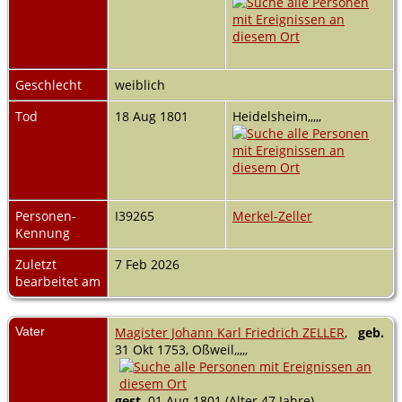
Geschlecht
weiblich
Tod
18 Aug 1801
Heidelsheim,,,,,
Personen-
I39265
Merkel-Zeller
Kennung
Zuletzt
7 Feb 2026
bearbeitet am
Vater
Magister Johann Karl Friedrich ZELLER
,
geb.
31 Okt 1753, Oßweil,,,,,
gest.
01 Aug 1801 (Alter 47 Jahre)