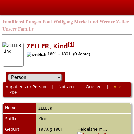
Familienstiftungen Paul Wolfgang Merkel und Werner Zeller
Unsere Familie
[
1
]
ZELLER, Kind
1801 - 1801 (0 Jahre)
Angaben zur Person
|
Notizen
|
Quellen
|
Alle
|
PDF
Name
ZELLER
Suffix
Kind
Geburt
18 Aug 1801
Heidelsheim,,,,,