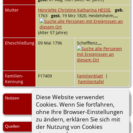
Mutter
Henriette Christine Katharina HESSE
,
geb.
1763
gest.
19 Mrz 1820, Heidelsheim,,,,,
(Alter 57 Jahre)
Eheschließung
09 Mai 1796
Schefflenz,,,,,
Familien-
F17409
Familienblatt
|
Kennung
Familientafel
Diese Website verwendet
Notizen
Anonyma posthuma;
Cookies. Wenn Sie fortfahren,
ZB § 461,3; Zell 10-1.1.1.10.2.7.4.1.3.;
ohne Ihre Browser-Einstellungen
zu ändern, erklären Sie sich mit
der Nutzung von Cookies
Quellen
Zeller aus Martinszell;.