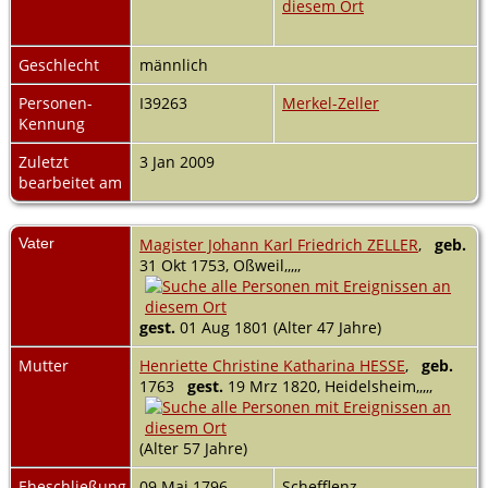
Geschlecht
männlich
Personen-
I39263
Merkel-Zeller
Kennung
Zuletzt
3 Jan 2009
bearbeitet am
Vater
Magister Johann Karl Friedrich ZELLER
,
geb.
31 Okt 1753, Oßweil,,,,,
gest.
01 Aug 1801 (Alter 47 Jahre)
Mutter
Henriette Christine Katharina HESSE
,
geb.
1763
gest.
19 Mrz 1820, Heidelsheim,,,,,
(Alter 57 Jahre)
Eheschließung
09 Mai 1796
Schefflenz,,,,,