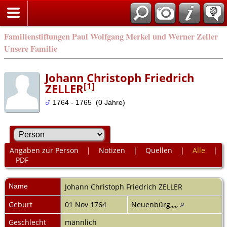
Familienstiftungen Paul Wolfgang Merkel und Werner Zeller
Unsere Familie
Johann Christoph Friedrich
[
1
]
ZELLER
1764 - 1765 (0 Jahre)
Angaben zur Person
|
Notizen
|
Quellen
|
Alle
|
PDF
Name
Johann Christoph Friedrich
ZELLER
Geburt
01 Nov 1764
Neuenbürg,,,,,
Geschlecht
männlich