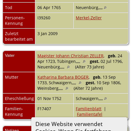
Tod
06 Apr 1765
Neuenbürg,,,,,
Personen-
I39260
Merkel-Zeller
Kennung
Zuletzt
3 Jan 2009
bearbeitet am
Vater
Magister Johann Christian ZELLER
,
geb.
24
Apr 1723, Tübingen,,,,,
gest.
02 Jul 1796,
Neuenbürg,,,,,
(Alter 73 Jahre)
Mutter
Katharina Barbara BOGER
,
geb.
13 Sep
1733, Schwaigern,,,,,
gest.
10 Sep 1806,
Weinsberg,,,,,
(Alter 72 Jahre)
Eheschließung
01 Nov 1752
Schwaigern,,,,,
Familien-
F17407
Familienblatt
|
Kennung
Familientafel
Diese Website verwendet
Notizen
St. 233; Z 1 § 365,7; ZB § 460,7; Zell 9-