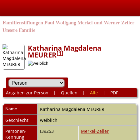
Familienstiftungen Paul Wolfgang Merkel und Werner Zeller
Unsere Familie
Katharina Magdalena
[
1
]
MEURER
Angaben zur Person
|
Quellen
|
Alle
|
PDF
Name
Katharina Magdalena
MEURER
Geschlecht
weiblich
Personen-
I39253
Merkel-Zeller
Kennung