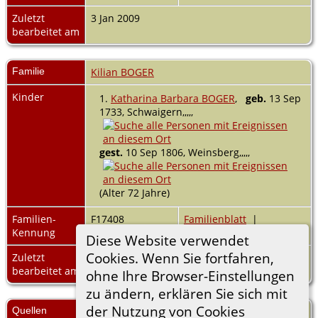
Zuletzt
3 Jan 2009
bearbeitet am
Familie
Kilian BOGER
Kinder
1.
Katharina Barbara BOGER
,
geb.
13 Sep
1733, Schwaigern,,,,,
gest.
10 Sep 1806, Weinsberg,,,,,
(Alter 72 Jahre)
Familien-
F17408
Familienblatt
|
Kennung
Familientafel
Diese Website verwendet
Cookies. Wenn Sie fortfahren,
Zuletzt
3 Jan 2009
bearbeitet am
ohne Ihre Browser-Einstellungen
zu ändern, erklären Sie sich mit
der Nutzung von Cookies
Quellen
Zeller aus Martinszell;.