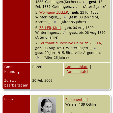
1886, Geislingen,(Kocher),,,,
gest.
15
Feb 1889, Geislingen,,,,,
(Alter 2 Jahre)
5.
Wolfgang ZELLER
,
geb.
23 Jul 1888,
Winterlingen,,,,,
gest.
03 Jan 1974,
Korntal,,,,,
(Alter 85 Jahre)
6.
ZELLER, Kind
,
geb.
06 Aug 1890,
Winterlingen,,,,,
gest.
bis 06 Aug 1890
(Alter 0 Jahre)
7.
Leutnant d. Reserve Heinrich ZELLER
,
geb.
03 Aug 1891, Winterlingen,,,,,
gest.
29 Jan 1915, Binarville,,Argonnen,,,
(Alter 23 Jahre)
Familien-
F1286
Familienblatt
|
Kennung
Familientafel
Zuletzt
20 Feb 2006
bearbeitet am
Fotos
Personenbild
Werner 139 Ottilie