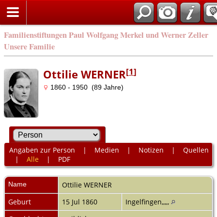
Familienstiftungen Paul Wolfgang Merkel und Werner Zeller
Unsere Familie
[
1
]
Ottilie WERNER
1860 - 1950 (89 Jahre)
Angaben zur Person
|
Medien
|
Notizen
|
Quellen
|
Alle
|
PDF
Name
Ottilie
WERNER
Geburt
15 Jul 1860
Ingelfingen,,,,,