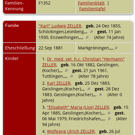
Familien-
F1352
Familienblatt
|
Kennung
Familientafel
Familie
"Karl" Ludwig ZELLER
,
geb.
24 Dez 1855,
Schöckingen,Leonberg,,,,
gest.
11 Jan
1930, Enzweihingen,,,,,
(Alter 74 Jahre)
Eheschließung
22 Sep 1881
Markgröningen,,,,,
Kinder
1.
Dr. med. vet. h.c. Christian "Hermann"
ZELLER
,
geb.
16 Okt 1882, Geislingen,
(Kocher),,,,
gest.
21 Jun 1961,
Tuttlingen,,,,,
(Alter 78 Jahre)
2.
Karl ZELLER
,
geb.
25 Dez 1883,
Geislingen,(Kocher),,,,
gest.
28 Dez
1883, Geislingen,(Kocher),,,,
(Alter 0
Jahre)
3.
"Elisabeth" Maria (Lise) ZELLER
,
geb.
15
Apr 1885, Geislingen,(Kocher),,,,
gest.
06 Mai 1979, Friedrichshafen,,,,,
(Alter
94 Jahre)
4.
Wolfgang Ulrich ZELLER
,
geb.
26 Jul