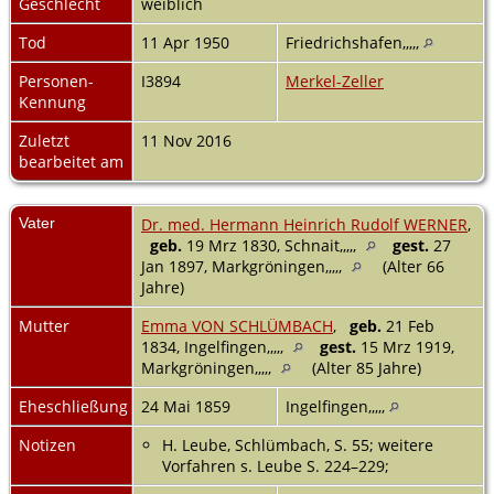
Geschlecht
weiblich
Tod
11 Apr 1950
Friedrichshafen,,,,,
Personen-
I3894
Merkel-Zeller
Kennung
Zuletzt
11 Nov 2016
bearbeitet am
Vater
Dr. med. Hermann Heinrich Rudolf WERNER
,
geb.
19 Mrz 1830, Schnait,,,,,
gest.
27
Jan 1897, Markgröningen,,,,,
(Alter 66
Jahre)
Mutter
Emma VON SCHLÜMBACH
,
geb.
21 Feb
1834, Ingelfingen,,,,,
gest.
15 Mrz 1919,
Markgröningen,,,,,
(Alter 85 Jahre)
Eheschließung
24 Mai 1859
Ingelfingen,,,,,
Notizen
H. Leube, Schlümbach, S. 55; weitere
Vorfahren s. Leube S. 224–229;