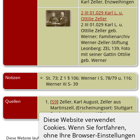
Karl Zeller, Enzweihingen
2 III 01.029 Karl L. u.
Ottilie Zeller
2 III 01.029 Karl L. u.
Ottilie Zeller geb.
Werner; Familienarchiv
Werner-Zeller-Stiftung
Leonberg: ZEL 139, Foto
mit seiner Gattin Ottilie
geb. Werner
Notizen
St. 73; Z 1 § 106; Werner I S. 78/79 u. 116;
Werner III S- 39
Quellen
[
S9
] Zeller, Karl August, Zeller aus
Martinszell, (Erscheinungsort: Stuttgart
Erscheinungsdatum: 1974).
Diese Website verwendet
Cookies. Wenn Sie fortfahren,
ohne Ihre Browser-Einstellungen
Diese Website läuft mit
v. 15.0.1,
The Next Generation of Genealogy Sitebuilding