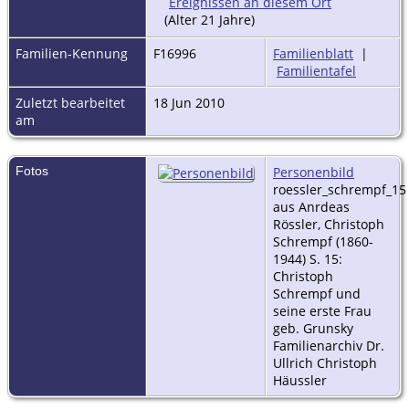
(Alter 21 Jahre)
Familien-Kennung
F16996
Familienblatt
|
Familientafel
Zuletzt bearbeitet
18 Jun 2010
am
Fotos
Personenbild
roessler_schrempf_15
aus Anrdeas
Rössler, Christoph
Schrempf (1860-
1944) S. 15:
Christoph
Schrempf und
seine erste Frau
geb. Grunsky
Familienarchiv Dr.
Ullrich Christoph
Häussler