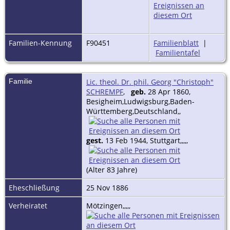
Familien-Kennung
F90451
Familienblatt
|
Familientafel
Familie
Lic. theol. Dr. phil. Georg "Christoph"
SCHREMPF
,
geb.
28 Apr 1860,
Besigheim,Ludwigsburg,Baden-
Württemberg,Deutschland,,
gest.
13 Feb 1944, Stuttgart,,,,,
(Alter 83 Jahre)
Eheschließung
25 Nov 1886
Verheiratet
Mötzingen,,,,,