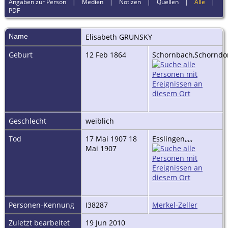
Angaben zur Person
|
Medien
|
Notizen
|
Quellen
|
Alle
|
PDF
Name
Elisabeth
GRUNSKY
Geburt
12 Feb 1864
Schornbach,Schorndorf
Geschlecht
weiblich
Tod
17 Mai 1907 18
Esslingen,,,,,
Mai 1907
Personen-Kennung
I38287
Merkel-Zeller
Zuletzt bearbeitet
19 Jun 2010