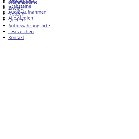
Geschichten
Stammbäume
Grabsteine
Zweige
Audio-Aufnahmen
Notizen
Alle Medien
Quellen
Aufbewahrungsorte
Lesezeichen
Kontakt