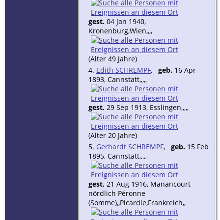
gest.
04 Jan 1940,
Kronenburg,Wien,,,,
(Alter 49 Jahre)
4.
Edith SCHREMPF
,
geb.
16 Apr
1893, Cannstatt,,,,,
gest.
29 Sep 1913, Esslingen,,,,,
(Alter 20 Jahre)
5.
Gerhardt SCHREMPF
,
geb.
15 Feb
1895, Cannstatt,,,,,
gest.
21 Aug 1916, Manancourt
nördlich Péronne
(Somme),,Picardie,Frankreich,,