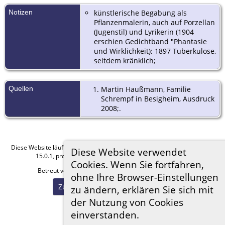
Notizen
künstlerische Begabung als
Pflanzenmalerin, auch auf Porzellan
(Jugenstil) und Lyrikerin (1904
erschien Gedichtband "Phantasie
und Wirklichkeit); 1897 Tuberkulose,
seitdem kränklich;
Quellen
Martin Haußmann, Familie
Schrempf in Besigheim, Ausdruck
2008;.
Diese Website läuft mit
The Next Generation of Genealogy Sitebuilding
v.
Diese Website verwendet
15.0.1, programmiert von Darrin Lythgoe © 2001-2026.
Cookies. Wenn Sie fortfahren,
Betreut von
Florian Wiedner
. |
Datenschutzerklärung
.
ohne Ihre Browser-Einstellungen
Zur Desktop-Webseite wechseln
zu ändern, erklären Sie sich mit
der Nutzung von Cookies
einverstanden.