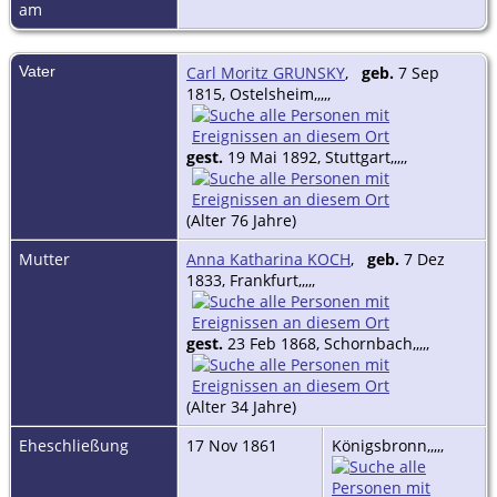
am
Vater
Carl Moritz GRUNSKY
,
geb.
7 Sep
1815, Ostelsheim,,,,,
gest.
19 Mai 1892, Stuttgart,,,,,
(Alter 76 Jahre)
Mutter
Anna Katharina KOCH
,
geb.
7 Dez
1833, Frankfurt,,,,,
gest.
23 Feb 1868, Schornbach,,,,,
(Alter 34 Jahre)
Eheschließung
17 Nov 1861
Königsbronn,,,,,