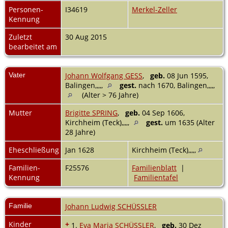
Personen-
I34619
Merkel-Zeller
Kennung
Zuletzt
30 Aug 2015
bearbeitet am
Vater
Johann Wolfgang GESS
,
geb.
08 Jun 1595,
Balingen,,,,,
gest.
nach 1670, Balingen,,,,,
(Alter > 76 Jahre)
Mutter
Brigitte SPRING
,
geb.
04 Sep 1606,
Kirchheim (Teck),,,,,
gest.
um 1635 (Alter
28 Jahre)
Eheschließung
Jan 1628
Kirchheim (Teck),,,,,
Familien-
F25576
Familienblatt
|
Kennung
Familientafel
Familie
Johann Ludwig SCHÜSSLER
Kinder
+
1.
Eva Maria SCHÜSSLER
,
geb.
30 Dez