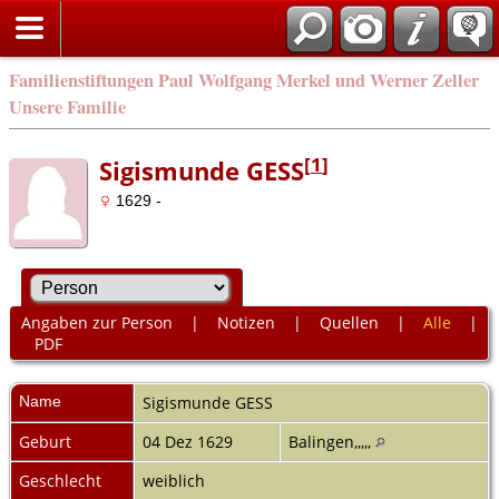
Familienstiftungen Paul Wolfgang Merkel und Werner Zeller
Unsere Familie
[
1
]
Sigismunde GESS
1629 -
Angaben zur Person
|
Notizen
|
Quellen
|
Alle
|
PDF
Name
Sigismunde
GESS
Geburt
04 Dez 1629
Balingen,,,,,
Geschlecht
weiblich