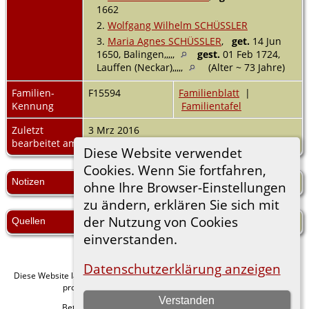
1662
2.
Wolfgang Wilhelm SCHÜSSLER
3.
Maria Agnes SCHÜSSLER
,
get.
14 Jun
1650, Balingen,,,,,
gest.
01 Feb 1724,
Lauffen (Neckar),,,,,
(Alter ~ 73 Jahre)
Familien-
F15594
Familienblatt
|
Kennung
Familientafel
Zuletzt
3 Mrz 2016
bearbeitet am
Diese Website verwendet
Cookies. Wenn Sie fortfahren,
Notizen
NWDB § 3281; s.a. Faber 8 § 154
ohne Ihre Browser-Einstellungen
zu ändern, erklären Sie sich mit
der Nutzung von Cookies
Quellen
Zeller aus Martinszell.
einverstanden.
Datenschutzerklärung anzeigen
Diese Website läuft mit
v. 15.0.1,
The Next Generation of Genealogy Sitebuilding
programmiert von Darrin Lythgoe © 2001-2026.
Verstanden
Betreut von
. |
.
Florian Wiedner
Datenschutzerklärung