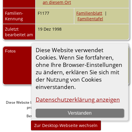
Familien-
F1177
Familienblatt
|
Kennung
Familientafel
Zuletzt
19 Dez 1998
bearbeitet am
Diese Website verwendet
Fotos
3 III 03.008 Walther
Cookies. Wenn Sie fortfahren,
u.Julie Koch
3 III 03.008 Walther und
ohne Ihre Browser-Einstellungen
Julie Koch (NF 179.14),
zu ändern, erklären Sie sich mit
Familienarchiv Werner-
der Nutzung von Cookies
Zeller-Stiftung Leonberg
einverstanden.
Datenschutzerklärung anzeigen
Diese Website läuft mit
v. 15.0.1,
The Next Generation of Genealogy Sitebuilding
programmiert von Darrin Lythgoe © 2001-2026.
Verstanden
Betreut von
. |
.
Florian Wiedner
Datenschutzerklärung
Zur Desktop-Webseite wechseln