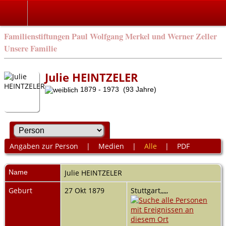
Familienstiftungen Paul Wolfgang Merkel und Werner Zeller
Unsere Familie
Julie HEINTZELER
1879 - 1973 (93 Jahre)
Angaben zur Person
|
Medien
|
Alle
|
PDF
Name
Julie
HEINTZELER
Geburt
27 Okt 1879
Stuttgart,,,,,