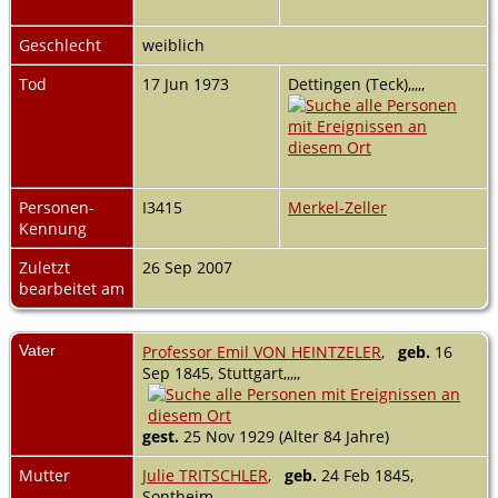
Geschlecht
weiblich
Tod
17 Jun 1973
Dettingen (Teck),,,,,
Personen-
I3415
Merkel-Zeller
Kennung
Zuletzt
26 Sep 2007
bearbeitet am
Vater
Professor Emil VON HEINTZELER
,
geb.
16
Sep 1845, Stuttgart,,,,,
gest.
25 Nov 1929 (Alter 84 Jahre)
Mutter
Julie TRITSCHLER
,
geb.
24 Feb 1845,
Sontheim,,,,,