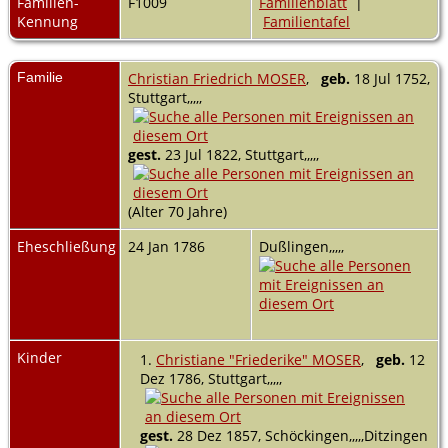
Familien-
F1009
Familienblatt
|
Kennung
Familientafel
Familie
Christian Friedrich MOSER
,
geb.
18 Jul 1752,
Stuttgart,,,,,
gest.
23 Jul 1822, Stuttgart,,,,,
(Alter 70 Jahre)
Eheschließung
24 Jan 1786
Dußlingen,,,,,
Kinder
1.
Christiane "Friederike" MOSER
,
geb.
12
Dez 1786, Stuttgart,,,,,
gest.
28 Dez 1857, Schöckingen,,,,,Ditzingen