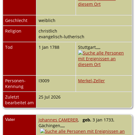
Geschlecht
weiblich
Religion
christlich
evangelisch-lutherisch
Tod
1 Jan 1788
Stuttgart,,,,,
Personen-
I3009
Merkel-Zeller
Kennung
Zuletzt
25 Jul 2026
bearbeitet am
Vater
Johannes CAMERER
,
geb.
3 Jan 1733,
Gächingen,,,,,