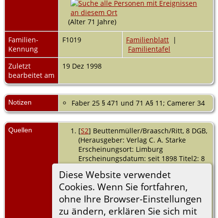
(Alter 71 Jahre)
Familien-
F1019
Familienblatt
|
Kennung
Familientafel
Zuletzt
19 Dez 1998
bearbeitet am
Notizen
Faber 25 § 471 und 71 A§ 11; Camerer 34
Quellen
[
S2
] Beuttenmüller/Braasch/Ritt, 8 DGB,
(Herausgeber: Verlag C. A. Starke
Erscheinungsort: Limburg
Erscheinungsdatum: seit 1898 Titel2: 8
Schwaben Jahrgang: 1968 LFNR: 146
Diese Website verwendet
bzw. 8).
Cookies. Wenn Sie fortfahren,
Faber, Die Württ. Familienstiftungen
ohne Ihre Browser-Einstellungen
(1843-58), Neudruck mit Berichtigungen
zu ändern, erklären Sie sich mit
von A. Rentschler 1940; § 313; Zeller