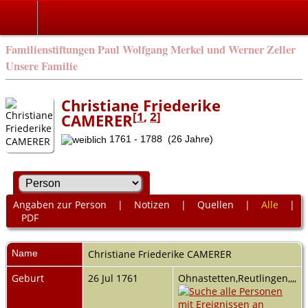
Familienstiftungen Paul Wolfgang Merkel und Werner Zeller
Unsere Familie
Christiane Friederike
[
1
,
2
]
CAMERER
1761 - 1788 (26 Jahre)
Angaben zur Person
|
Notizen
|
Quellen
|
Alle
|
PDF
Name
Christiane Friederike
CAMERER
Geburt
26 Jul 1761
Ohnastetten,Reutlingen,,,,