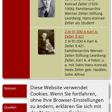
Konrad Zeller (1929-
1956); Familienarchiv
Werner-Zeller-Stiftung
Leonberg: Hans-Konrad
Zeller als Student
2 III 01.030 A Karl A.
Zeller § 421
2 III 01.030 A Karl A.
Zeller § 421,
Familienarchiv Werner-
Zeller-Stiftung Leonberg:
Zeller, Karl A. 4 Fotos: u.
a. mit Sohn Hans Konrad,
Hede Zeller geb. Haidlen,
Sohn Alfred
Diese Website verwendet
Notizen
Zell 14-1.1.1.10.2.3.1.3.1.1.5.2.2.; ZB §
Cookies. Wenn Sie fortfahren,
421,2;
ohne Ihre Browser-Einstellungen
zu ändern, erklären Sie sich mit
Quellen
Gerhard Zeller, GenPlus-Datei 2007;