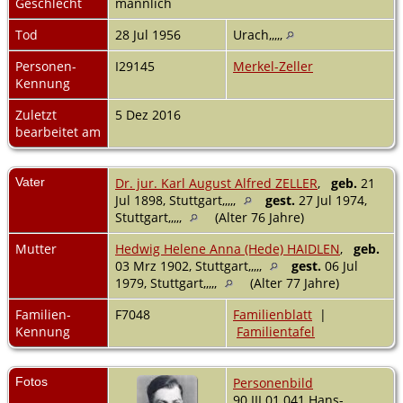
Geschlecht
männlich
Tod
28 Jul 1956
Urach,,,,,
Personen-
I29145
Merkel-Zeller
Kennung
Zuletzt
5 Dez 2016
bearbeitet am
Vater
Dr. jur. Karl August Alfred ZELLER
,
geb.
21
Jul 1898, Stuttgart,,,,,
gest.
27 Jul 1974,
Stuttgart,,,,,
(Alter 76 Jahre)
Mutter
Hedwig Helene Anna (Hede) HAIDLEN
,
geb.
03 Mrz 1902, Stuttgart,,,,,
gest.
06 Jul
1979, Stuttgart,,,,,
(Alter 77 Jahre)
Familien-
F7048
Familienblatt
|
Kennung
Familientafel
Fotos
Personenbild
90 III 01.041 Hans-