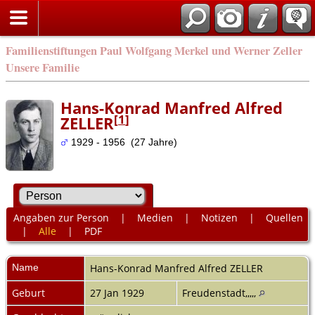
Familienstiftungen Paul Wolfgang Merkel und Werner Zeller
Unsere Familie
Hans-Konrad Manfred Alfred
[
1
]
ZELLER
1929 - 1956 (27 Jahre)
Angaben zur Person
|
Medien
|
Notizen
|
Quellen
|
Alle
|
PDF
Name
Hans-Konrad Manfred Alfred
ZELLER
Geburt
27 Jan 1929
Freudenstadt,,,,,