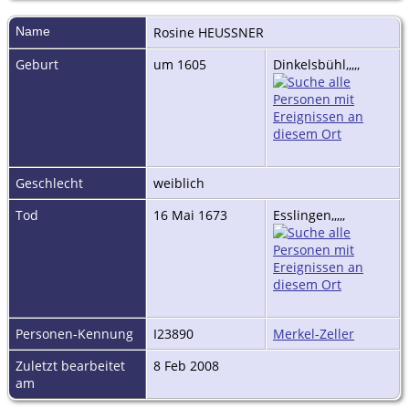
Name
Rosine
HEUSSNER
Geburt
um 1605
Dinkelsbühl,,,,,
Geschlecht
weiblich
Tod
16 Mai 1673
Esslingen,,,,,
Personen-Kennung
I23890
Merkel-Zeller
Zuletzt bearbeitet
8 Feb 2008
am