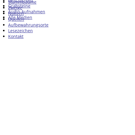
Geschichten
Stammbäume
Grabsteine
Zweige
Audio-Aufnahmen
Notizen
Alle Medien
Quellen
Aufbewahrungsorte
Lesezeichen
Kontakt