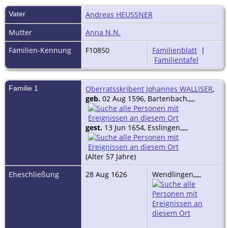
Vater
Andreas HEUSSNER
Mutter
Anna N.N.
Familien-Kennung
F10850
Familienblatt
|
Familientafel
Familie 1
Oberratsskribent Johannes WALLISER
,
geb.
02 Aug 1596, Bartenbach,,,,,
gest.
13 Jun 1654, Esslingen,,,,,
(Alter 57 Jahre)
Eheschließung
28 Aug 1626
Wendlingen,,,,,