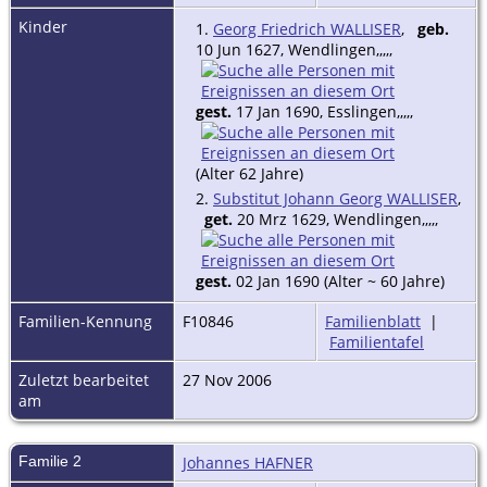
Kinder
1.
Georg Friedrich WALLISER
,
geb.
10 Jun 1627, Wendlingen,,,,,
gest.
17 Jan 1690, Esslingen,,,,,
(Alter 62 Jahre)
2.
Substitut Johann Georg WALLISER
,
get.
20 Mrz 1629, Wendlingen,,,,,
gest.
02 Jan 1690 (Alter ~ 60 Jahre)
Familien-Kennung
F10846
Familienblatt
|
Familientafel
Zuletzt bearbeitet
27 Nov 2006
am
Familie 2
Johannes HAFNER