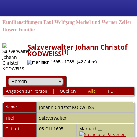
Familienstiftungen Paul Wolfgang Merkel und Werner Zeller
Unsere Familie
Salzverwalter Johann Christof
[
1
]
KODWEISS
1695 - 1738 (42 Jahre)
Angaben zur Person
|
Quellen
|
Alle
|
PDF
Name
Johann Christof
KODWEISS
Titel
Salzverwalter
Geburt
05 Okt 1695
Marbach,,,,,