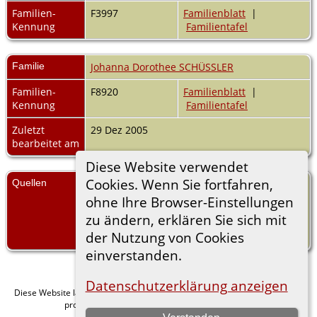
Familien-
F3997
Familienblatt
|
Kennung
Familientafel
Familie
Johanna Dorothee SCHÜSSLER
Familien-
F8920
Familienblatt
|
Kennung
Familientafel
Zuletzt
29 Dez 2005
bearbeitet am
Diese Website verwendet
Cookies. Wenn Sie fortfahren,
Quellen
Schiller (Dinkel/Schweizer) S. 47.
ohne Ihre Browser-Einstellungen
[
S70
] Benz, Albert, Benz, Ahnentafel
zu ändern, erklären Sie sich mit
Schmid&Wein, (Erscheinungsdatum:
der Nutzung von Cookies
6.7.2000).
einverstanden.
Datenschutzerklärung anzeigen
Diese Website läuft mit
v. 15.0.1,
The Next Generation of Genealogy Sitebuilding
programmiert von Darrin Lythgoe © 2001-2026.