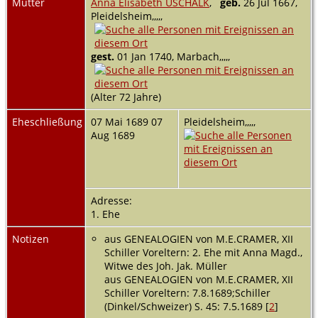
Mutter
Anna Elisabeth USCHALK
,
geb.
26 Jul 1667,
Pleidelsheim,,,,,
gest.
01 Jan 1740, Marbach,,,,,
(Alter 72 Jahre)
Eheschließung
07 Mai 1689 07
Pleidelsheim,,,,,
Aug 1689
Adresse:
1. Ehe
Notizen
aus GENEALOGIEN von M.E.CRAMER, XII
Schiller Voreltern: 2. Ehe mit Anna Magd.,
Witwe des Joh. Jak. Müller
aus GENEALOGIEN von M.E.CRAMER, XII
Schiller Voreltern: 7.8.1689;Schiller
(Dinkel/Schweizer) S. 45: 7.5.1689 [
2
]