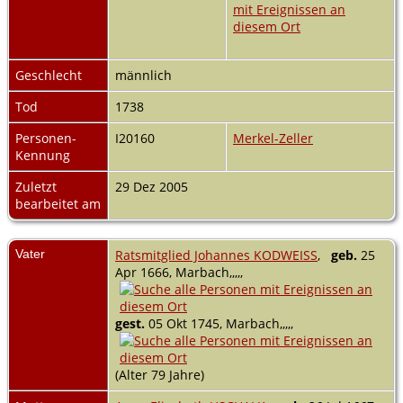
Geschlecht
männlich
Tod
1738
Personen-
I20160
Merkel-Zeller
Kennung
Zuletzt
29 Dez 2005
bearbeitet am
Vater
Ratsmitglied Johannes KODWEISS
,
geb.
25
Apr 1666, Marbach,,,,,
gest.
05 Okt 1745, Marbach,,,,,
(Alter 79 Jahre)