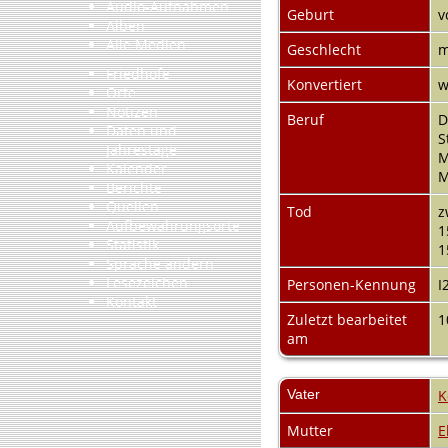
Audio-Aufnahmen
Geburt
v
Alben
Alle Medien
Geschlecht
m
Friedhöfe
Konvertiert
w
Orte
Notizen
Beruf
D
Daten und
S
Jahrestage
M
Kalender
M
Berichte
Quellen
Tod
z
Aufbewahrungsorte
1
Statistik
1
Sprache ändern
Lesezeichen
Personen-Kennung
I
Kontakt
Zuletzt bearbeitet
1
am
Vater
K
Mutter
E