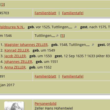
 [
3
]
45703
Familienblatt
|
Familientafel
aldpurga N.N.
,
geb.
vor 1525, Tuttlingen,,,,,
gest.
nach 1575, Tu
m 1546
Tuttlingen,,,,,
[
5
]
1.
Magister Johannes ZELLER
,
geb.
1548, Tuttlingen,,,,,
gest.
05
2.
Konrad ZELLER
,
geb.
um 1549
3.
Jacob ZELLER
,
geb.
um 1550
gest.
12 Sep 1635 ? 1633 (Alter 83
4.
Johannes ZELLER
,
geb.
um 1551
5.
Anna ZELLER
,
geb.
um 1552
491
Familienblatt
|
Familientafel
 Jan 2017
Personenbild
Zeller Hans Hohentwiel