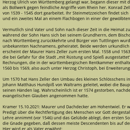
Herzog Ulrich von Württemberg gelangt war, begann dieser mit
als Bollwerk gegen feindliche Angriffe vom Rhein her. Konrad Ze
von 1539 - 1545 dort gearbeitet. Ihr Steinmetzzeichen findet si
und ein zweites Mal an einem Flachbogen in einer der gewölbte
Vermutlich sind Vater und Sohn nach dieser Zeit in die Heimat zur
während der Sohn Hans sich bei seinem Grundherrn, dem Bischof
nach Württemberg zurückkehrte und Bürger von Tuttlingen wurde.
unbekannten Nachnamens, geheiratet. Beide werden urkundlich 
erscheint der Maurer Hans Zeller zum ersten Mal. 1558 und 1563
die bei Gefahr für die Stadt „mit Rüstung und Spieß ausgestattet
Rechnungen, die in der württembergischen Rentkammer enthalten
1560 bis 1569, also auch unter Herzog Christoph, bei Erweiterun
Um 1570 hat Hans Zeller den Umbau des kleinen Schlösschens i
Johann Matthäus Hundpiß von Waltrams geleitet, wobei die Baup
seinen Händen lag. Wahrscheinlich ist er 1574 gestorben, nachd
evangelischen Glauben angenommen hatte.
Kramer 15.10.2021: Maurer und Dachdecker am Hohentwiel. Er wi
Predigt über die Rechtfertigung des Menschen vor Gott dergestal
Lehre annimmt (vor 1546) und das Gelübde ablegt, den ersten S
die Gnade gegeben, daß dessen meiste Descendenten bis auf den
Hier wird er als Vater erwähnt: