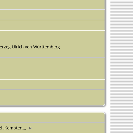
erzog Ulrich von Württemberg
ll,Kempten,,,,