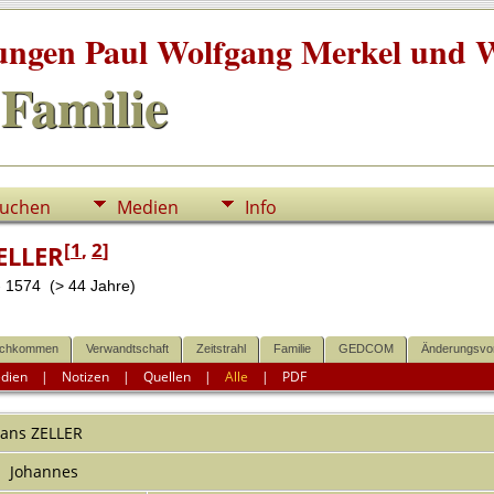
tungen Paul Wolfgang Merkel und W
Familie
uchen
Medien
Info
[
1
,
2
]
ELLER
- 1574 (> 44 Jahre)
chkommen
Verwandtschaft
Zeitstrahl
Familie
GEDCOM
Änderungsvo
dien
|
Notizen
|
Quellen
|
Alle
|
PDF
ans
ZELLER
Johannes