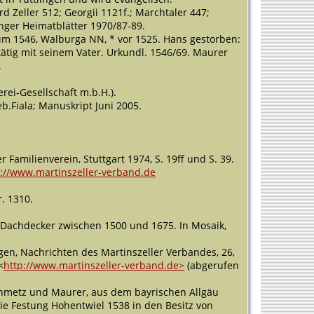
d Zeller 512; Georgii 1121f.; Marchtaler 447;
inger Heimatblätter 1970/87-89.
um 1546, Walburga NN, * vor 1525. Hans gestorben:
ätig mit seinem Vater. Urkundl. 1546/69. Maurer
.
erei-Gesellschaft m.b.H.).
b.Fiala; Manuskript Juni 2005.
r Familienverein, Stuttgart 1974, S. 19ff und S. 39.
p://www.martinszeller-verband.de
r. 1310.
 Dachdecker zwischen 1500 und 1675. In Mosaik,
ngen, Nachrichten des Martinszeller Verbandes, 26,
<
http://www.martinszeller-verband.de>
(abgerufen
teinmetz und Maurer, aus dem bayrischen Allgäu
e Festung Hohentwiel 1538 in den Besitz von