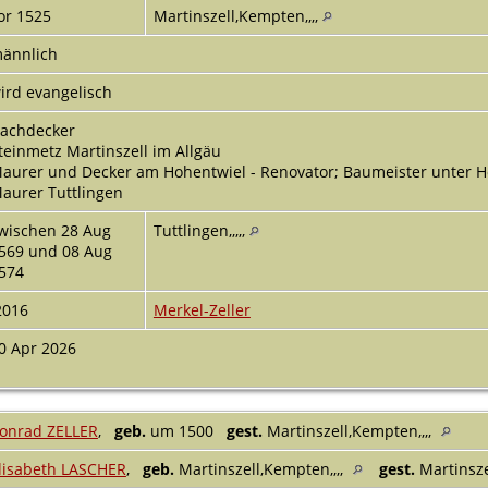
or 1525
Martinszell,Kempten,,,,
ännlich
ird evangelisch
achdecker
teinmetz Martinszell im Allgäu
aurer und Decker am Hohentwiel - Renovator; Baumeister unter H
aurer Tuttlingen
wischen 28 Aug
Tuttlingen,,,,,
569 und 08 Aug
574
2016
Merkel-Zeller
0 Apr 2026
onrad ZELLER
,
geb.
um 1500
gest.
Martinszell,Kempten,,,,
lisabeth LASCHER
,
geb.
Martinszell,Kempten,,,,
gest.
Martinsze