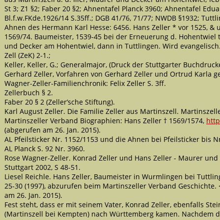
St 3; Z1 §2; Faber 20 §2; Ahnentafel Planck 3960; Ahnentafel Eduar
Bl.f.w.FKde.1926/14 S.35ff.; DGB 41/76, 71/77; NWDB §1932; Tuttl
Ahnen des Hermann Karl Hesse: 6456. Hans Zeller * vor 1525, & 
1569/74. Baumeister, 1539-45 bei der Erneuerung d. Hohentwiel t
und Decker am Hohentwiel, dann in Tuttlingen. Wird evangelisch
Zell (ZeK) 2-1.;
Keller, Keller, G.; Generalmajor, (Druck der Stuttgarter Buchdruck
Gerhard Zeller, Vorfahren von Gerhard Zeller und Ortrud Karla ge
Wagner-Zeller-Familienchronik: Felix Zeller S. 3ff.
Zellerbuch § 2.
Faber 20 § 2 (Zeller’sche Stiftung).
Karl August Zeller. Die Familie Zeller aus Martinszell. Martinszelle
Martinszeller Verband Biographien: Hans Zeller † 1569/1574,
htt
(abgerufen am 26. Jan. 2015).
AL Pfeilsticker Nr. 1152/1153 und die Ahnen bei Pfeilsticker bis N
AL Planck S. 92 Nr. 3960.
Rose Wagner-Zeller. Konrad Zeller und Hans Zeller - Maurer und
Stuttgart 2002, S 48-51.
Liesel Reichle. Hans Zeller, Baumeister in Wurmlingen bei Tuttli
25-30 (1997), abzurufen beim Martinszeller Verband Geschichte. 
am 26. Jan. 2015).
Fest steht, dass er mit seinem Vater, Konrad Zeller, ebenfalls S
(Martinszell bei Kempten) nach Württemberg kamen. Nachdem di