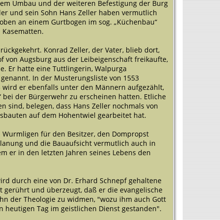
 dem Umbau und der weiteren Befestigung der Burg
ller und sein Sohn Hans Zeller haben vermutlich
ch oben an einem Gurtbogen im sog. „Küchenbau“
n Kasematten.
ückgekehrt. Konrad Zeller, der Vater, blieb dort,
 von Augsburg aus der Leibeigenschaft freikaufte,
 Er hatte eine Tuttlingerin, Walpurga
genannt. In der Musterungsliste von 1553
 wird er ebenfalls unter den Männern aufgezählt,
“ bei der Bürgerwehr zu erscheinen hatten. Etliche
 sind, belegen, dass Hans Zeller nochmals von
gsbauten auf dem Hohentwiel gearbeitet hat.
n Wurmligen für den Besitzer, den Dompropst
lanung und die Bauaufsicht vermutlich auch in
em er in den letzten Jahren seines Lebens den
rd durch eine von Dr. Erhard Schnepf gehaltene
t gerührt und überzeugt, daß er die evangelische
ohn der Theologie zu widmen, "wozu ihm auch Gott
 heutigen Tag im geistlichen Dienst gestanden".