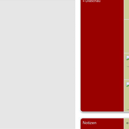
» Diaschau
Notizen