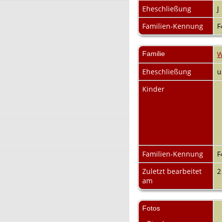
Eheschließung
J
Familien-Kennung
F
Familie
W
Eheschließung
u
Kinder
Familien-Kennung
F
Zuletzt bearbeitet
2
am
Fotos