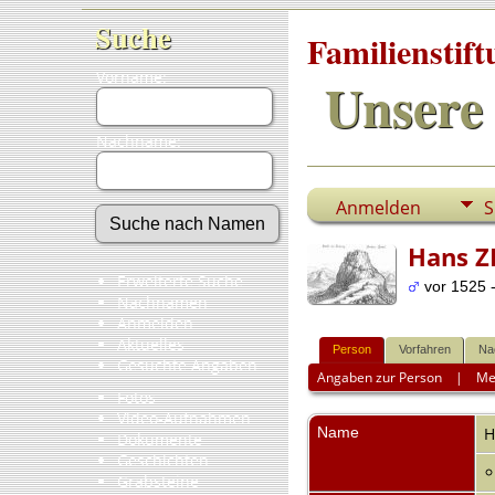
Suche
Familienstif
Vorname:
Unsere 
Nachname:
Anmelden
S
Hans Z
Erweiterte Suche
vor 1525 
Nachnamen
Anmelden
Aktuelles
Person
Vorfahren
Na
Gesuchte Angaben
Angaben zur Person
|
Me
Fotos
Video-Aufnahmen
Name
H
Dokumente
Geschichten
Grabsteine