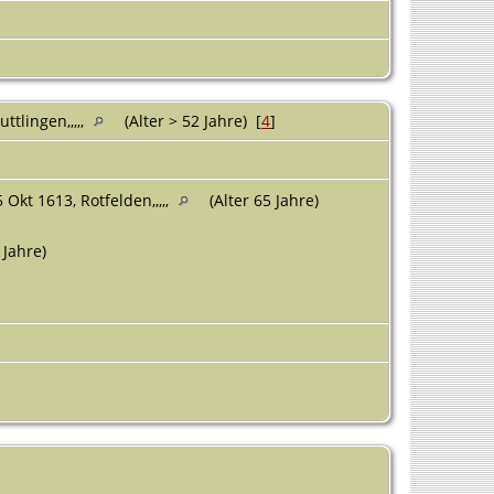
ttlingen,,,,,
(Alter > 52 Jahre) [
4
]
 Okt 1613, Rotfelden,,,,,
(Alter 65 Jahre)
 Jahre)