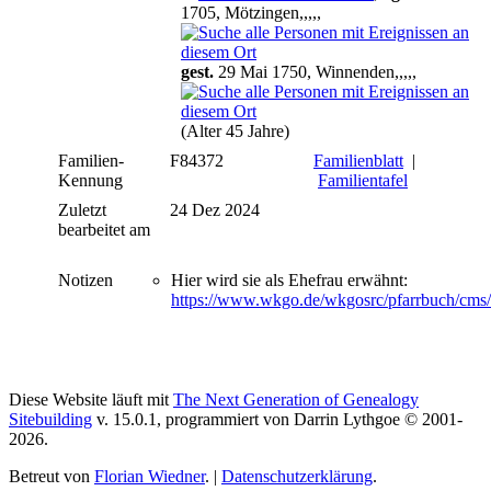
1705, Mötzingen,,,,,
gest.
29 Mai 1750, Winnenden,,,,,
(Alter 45 Jahre)
Familien-
F84372
Familienblatt
|
Kennung
Familientafel
Zuletzt
24 Dez 2024
bearbeitet am
Notizen
Hier wird sie als Ehefrau erwähnt:
https://www.wkgo.de/wkgosrc/pfarrbuch/cms
Diese Website läuft mit
The Next Generation of Genealogy
Sitebuilding
v. 15.0.1, programmiert von Darrin Lythgoe © 2001-
2026.
Betreut von
Florian Wiedner
. |
Datenschutzerklärung
.