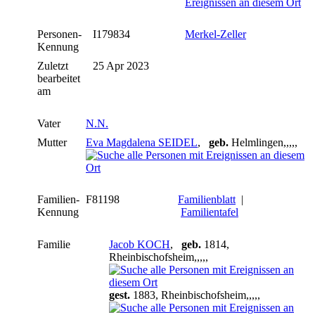
Personen-
I179834
Merkel-Zeller
Kennung
Zuletzt
25 Apr 2023
bearbeitet
am
Vater
N.N.
Mutter
Eva Magdalena SEIDEL
,
geb.
Helmlingen,,,,,
Familien-
F81198
Familienblatt
|
Kennung
Familientafel
Familie
Jacob KOCH
,
geb.
1814,
Rheinbischofsheim,,,,,
gest.
1883, Rheinbischofsheim,,,,,