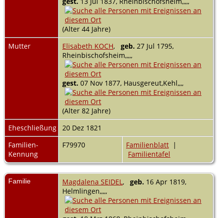
gest.
13 Jul 1837, Rheinbischofsheim,,,,,
(Alter 44 Jahre)
Mutter
Elisabeth KOCH
,
geb.
27 Jul 1795,
Rheinbischofsheim,,,,,
gest.
07 Nov 1877, Hausgereut,Kehl,,,,
(Alter 82 Jahre)
Eheschließung
20 Dez 1821
Familien-
F79970
Familienblatt
|
Kennung
Familientafel
Familie
Magdalena SEIDEL
,
geb.
16 Apr 1819,
Helmlingen,,,,,