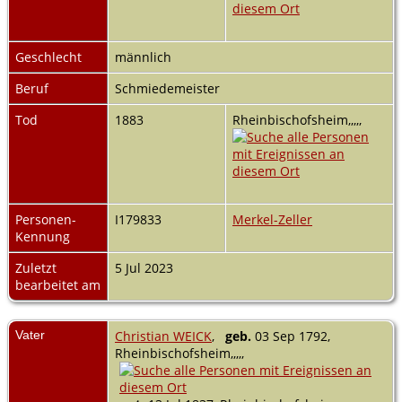
Geschlecht
männlich
Beruf
Schmiedemeister
Tod
1883
Rheinbischofsheim,,,,,
Personen-
I179833
Merkel-Zeller
Kennung
Zuletzt
5 Jul 2023
bearbeitet am
Vater
Christian WEICK
,
geb.
03 Sep 1792,
Rheinbischofsheim,,,,,