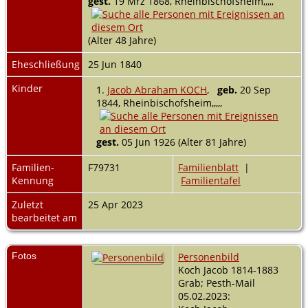
gest.
19 Mrz 1868, Rheinbischofsheim,,,,,
(Alter 48 Jahre)
Eheschließung
25 Jun 1840
Kinder
1.
Jacob Abraham KOCH
,
geb.
20 Sep
1844, Rheinbischofsheim,,,,,
gest.
05 Jun 1926 (Alter 81 Jahre)
Familien-
F79731
Familienblatt
|
Kennung
Familientafel
Zuletzt
25 Apr 2023
bearbeitet am
Fotos
Personenbild
Koch Jacob 1814-1883
Grab; Pesth-Mail
05.02.2023: