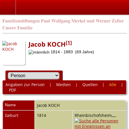
Familienstiftungen Paul Wolfgang Merkel und Werner Zeller
Unsere Familie
[
1
]
Jacob KOCH
1814 - 1883 (69 Jahre)
Angaben zur Person
|
Medien
|
Quellen
|
Alle
|
PDF
Name
Jacob
KOCH
Geburt
1814
Rheinbischofsheim,,,,,