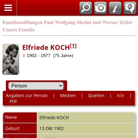
Familienstiftungen Paul Wolfgang Merkel und Werner Zeller
Unsere Familie
[
1
]
Elfriede KOCH
1902 - 1977 (75 Jahre)
Angaben zur Person
|
Medien
|
Quellen
|
Alle
|
PDF
Name
Elfriede
KOCH
Geburt
13 Okt 1902