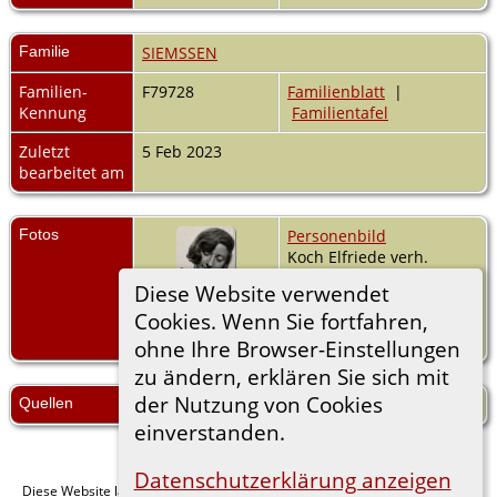
Familie
SIEMSSEN
Familien-
F79728
Familienblatt
|
Kennung
Familientafel
Zuletzt
5 Feb 2023
bearbeitet am
Fotos
Personenbild
Koch Elfriede verh.
Siemssen; Pest-Mail
Diese Website verwendet
05.02.2023: Koch Elfriede
Cookies. Wenn Sie fortfahren,
verh. Siemssen 13.10.
1902-Oktober 1977;
ohne Ihre Browser-Einstellungen
zu ändern, erklären Sie sich mit
der Nutzung von Cookies
Quellen
Pesth-Mail 05.02.2023;.
einverstanden.
Datenschutzerklärung anzeigen
Diese Website läuft mit
v. 15.0.1,
The Next Generation of Genealogy Sitebuilding