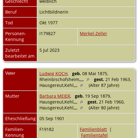
Geschlecht
weiblich
Beruf
Lichtbildnerin
Tod
Okt 1977
Personen-
I179827
Merkel-Zeller
Kennung
Zuletzt
5 Jul 2023
bearbeitet am
Vater
Ludwig KOCH
,
geb.
08 Mai 1875,
Rheinbischofsheim,,,,,
gest.
21 Feb 1963,
Hausgereut,Kehl,,,,
(Alter 87 Jahre)
Mutter
Barbara MEIER
,
geb.
19 Sep 1879,
Hausgereut,Kehl,,,,
gest.
21 Feb 1960,
Hausgereut,Kehl,,,,
(Alter 80 Jahre)
Eheschließung
05 Sep 1901
Familien-
F19182
Familienblatt
|
Kennung
Familientafel