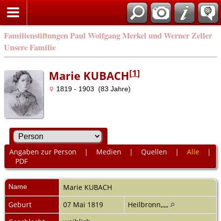
Familienstiftungen Paul Wolfgang Merkel und Werner Zeller
Unsere Familie
[
1
]
Marie KUBACH
1819 - 1903 (83 Jahre)
Angaben zur Person
|
Medien
|
Quellen
|
Alle
|
PDF
Name
Marie
KUBACH
Geburt
07 Mai 1819
Heilbronn,,,,,