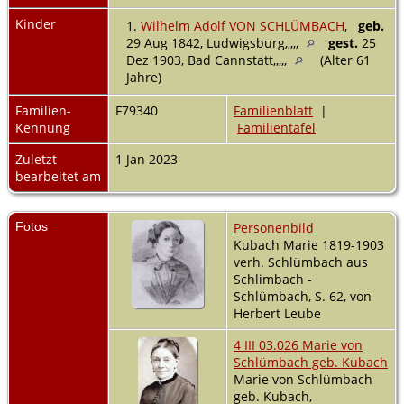
Kinder
1.
Wilhelm Adolf VON SCHLÜMBACH
,
geb.
29 Aug 1842, Ludwigsburg,,,,,
gest.
25
Dez 1903, Bad Cannstatt,,,,,
(Alter 61
Jahre)
Familien-
F79340
Familienblatt
|
Kennung
Familientafel
Zuletzt
1 Jan 2023
bearbeitet am
Fotos
Personenbild
Kubach Marie 1819-1903
verh. Schlümbach aus
Schlimbach -
Schlümbach, S. 62, von
Herbert Leube
4 III 03.026 Marie von
Schlümbach geb. Kubach
Marie von Schlümbach
geb. Kubach,