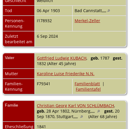
Geschlecht
weiblich
Tod
06 Apr 1903
Bad Cannstatt,,,,,
Personen-
I178932
Merkel-Zeller
Kennung
Zuletzt
6 Sep 2024
bearbeitet am
Vater
Gottfried Ludwig KUBACH
,
geb.
1787
gest.
1832 (Alter 45 Jahre)
Mutter
Karoline Luise Friederike N.N.
Familien-
F79341
Familienblatt
|
Kennung
Familientafel
Familie
Christian Georg Karl VON SCHLÜMBACH
,
geb.
28 Apr 1802, Nürnberg,,,,,
gest.
20
Sep 1870, Stuttgart,,,,,
(Alter 68 Jahre)
Eheschließung
1841