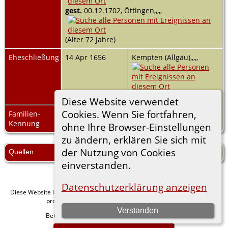
gest.
00.12.1702, Öttingen,,,,,
(Alter 72 Jahre)
Eheschließung
14 Apr 1656
Kempten (Allgäu),,,,,
Diese Website verwendet
Cookies. Wenn Sie fortfahren,
Familien-
F48521
Familienblatt
|
Kennung
Familientafel
ohne Ihre Browser-Einstellungen
zu ändern, erklären Sie sich mit
der Nutzung von Cookies
Quellen
[
S66
] Weltmaier, Weltmaier.
einverstanden.
Datenschutzerklärung anzeigen
Diese Website läuft mit
v. 15.0.1,
The Next Generation of Genealogy Sitebuilding
programmiert von Darrin Lythgoe © 2001-2026.
Verstanden
Betreut von
. |
.
Florian Wiedner
Datenschutzerklärung