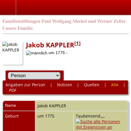
Familienstiftungen Paul Wolfgang Merkel und Werner Zeller
Unsere Familie
[
1
]
Jakob KAPPLER
um 1775 -
Angaben zur Person
|
Notizen
|
Quellen
|
Alle
|
PDF
Name
Jakob
KAPPLER
Geburt
um 1775
Taubensend,,,,,