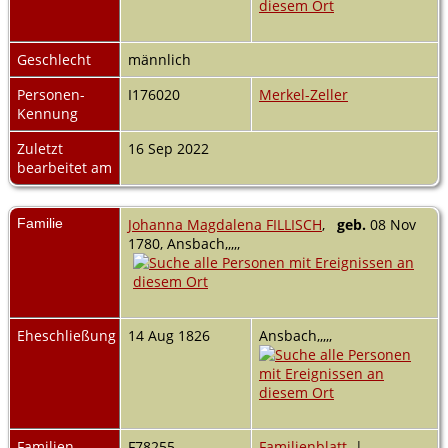
Geschlecht
männlich
Personen-
I176020
Merkel-Zeller
Kennung
Zuletzt
16 Sep 2022
bearbeitet am
Familie
Johanna Magdalena FILLISCH
,
geb.
08 Nov
1780, Ansbach,,,,,
Eheschließung
14 Aug 1826
Ansbach,,,,,
Familien-
F78255
Familienblatt
|