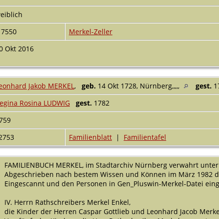
eiblich
17550
Merkel-Zeller
0 Okt 2016
eonhard Jakob MERKEL
,
geb.
14 Okt 1728, Nürnberg,,,,,
gest.
17
egina Rosina LUDWIG
gest.
1782
759
2753
Familienblatt
|
Familientafel
FAMILIENBUCH MERKEL, im Stadtarchiv Nürnberg verwahrt unter M
Abgeschrieben nach bestem Wissen und Können im März 1982 dur
Eingescannt und den Personen in Gen_Pluswin-Merkel-Datei eingef
IV. Herrn Rathschreibers Merkel Enkel,
die Kinder der Herren Caspar Gottlieb und Leonhard Jacob Merke