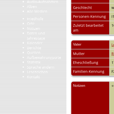
Audio-Aufnahmen
Alben
Geschlecht
w
Alle Medien
Personen-Kennung
I
Friedhöfe
Orte
Zuletzt bearbeitet
1
Notizen
am
Daten und
Jahrestage
Kalender
Vater
L
Berichte
Quellen
Mutter
R
Aufbewahrungsorte
Statistik
Eheschließung
1
Sprache ändern
Familien-Kennung
F
Lesezeichen
Kontakt
Notizen