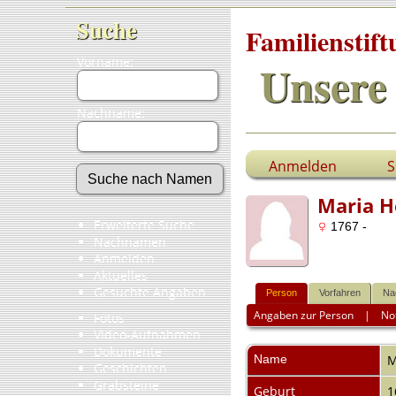
Suche
Familienstif
Vorname:
Unsere 
Nachname:
Anmelden
S
Maria 
Erweiterte Suche
1767 -
Nachnamen
Anmelden
Aktuelles
Gesuchte Angaben
Person
Vorfahren
Na
Angaben zur Person
|
No
Fotos
Video-Aufnahmen
Dokumente
Name
M
Geschichten
Grabsteine
Geburt
1