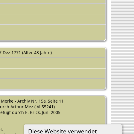
 Dez 1771 (Alter 43 Jahre)
erkel- Archiv Nr. 15a, Seite 11
ch Arthur Mez ( VI 55241)
ügt durch E. Brick, Juni 2005
l.
Diese Website verwendet