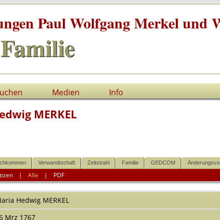
tungen Paul Wolfgang Merkel und W
Familie
uchen
Medien
Info
Hedwig MERKEL
chkommen
Verwandtschaft
Zeitstrahl
Familie
GEDCOM
Änderungsvo
tizen
|
Alle
|
PDF
aria Hedwig
MERKEL
6 Mrz 1767