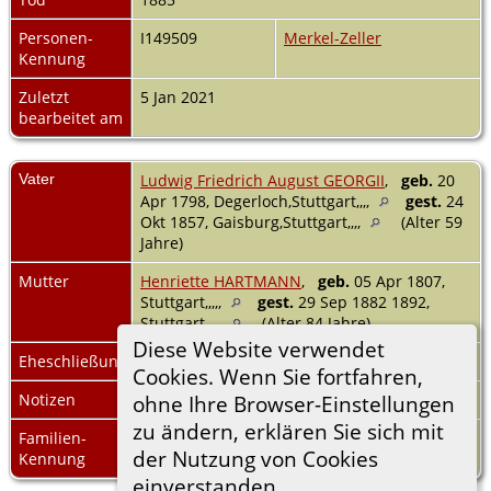
Personen-
I149509
Merkel-Zeller
Kennung
Zuletzt
5 Jan 2021
bearbeitet am
Vater
Ludwig Friedrich August GEORGII
,
geb.
20
Apr 1798, Degerloch,Stuttgart,,,,
gest.
24
Okt 1857, Gaisburg,Stuttgart,,,,
(Alter 59
Jahre)
Mutter
Henriette HARTMANN
,
geb.
05 Apr 1807,
Stuttgart,,,,,
gest.
29 Sep 1882 1892,
Stuttgart,,,,,
(Alter 84 Jahre)
Diese Website verwendet
Eheschließung
11 Jul 1826
Degerloch,Stuttgart,,,,
Cookies. Wenn Sie fortfahren,
Notizen
DGB 75 S. 795: 4 Kinder
ohne Ihre Browser-Einstellungen
zu ändern, erklären Sie sich mit
Familien-
F24801
Familienblatt
|
der Nutzung von Cookies
Kennung
Familientafel
einverstanden.