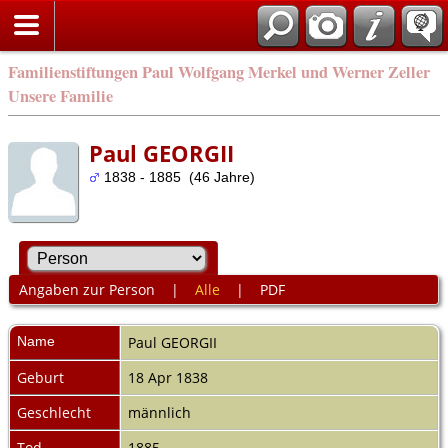
Familienstiftungen Paul Wolfgang Merkel und Werner Zeller
Unsere Familie
Paul GEORGII
1838 - 1885 (46 Jahre)
Angaben zur Person
|
Alle
|
PDF
Name
Paul
GEORGII
Geburt
18 Apr 1838
Geschlecht
männlich
Tod
1885