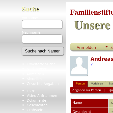
Suche
Familienstif
Vorname:
Unsere 
Nachname:
Anmelden
S
Andreas
Erweiterte Suche
Nachnamen
Anmelden
Aktuelles
Gesuchte Angaben
Person
Vorfahren
Na
Angaben zur Person
|
Qu
Fotos
Video-Aufnahmen
Dokumente
Name
A
Geschichten
Grabsteine
Geschlecht
m