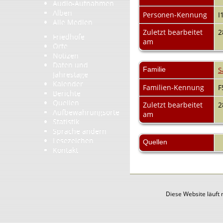
Audio-Aufnahmen
Alben
Personen-Kennung
I
Alle Medien
Zuletzt bearbeitet
2
Friedhöfe
am
Orte
Notizen
Daten und
Familie
S
Jahrestage
Kalender
Familien-Kennung
F
Berichte
Quellen
Zuletzt bearbeitet
2
Aufbewahrungsorte
am
Statistik
Sprache ändern
Lesezeichen
Quellen
Kontakt
Diese Website läuft 