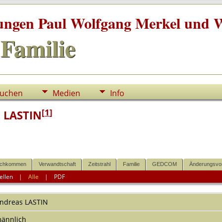
tungen Paul Wolfgang Merkel und W
Familie
uchen
Medien
Info
[
1
]
 LASTIN
chkommen
Verwandtschaft
Zeitstrahl
Familie
GEDCOM
Änderungsvo
ellen
|
Alle
|
PDF
ndreas
LASTIN
ännlich