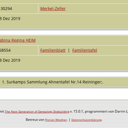
130294
Merkel-Zeller
8 Dez 2019
abina Regina HEIM
58554
Familienblatt
|
Familientafel
8 Dez 2019
Surkamps Sammlung Ahnentafel Nr.14 Reininger;.
mit
v. 15.0.1, programmiert von Darrin 
The Next Generation of Genealogy Sitebuilding
Betreut von
. |
.
Florian Wiedner
Datenschutzerklärung