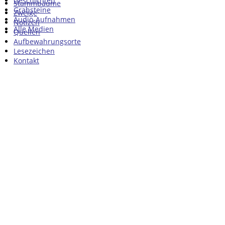
Geschichten
Stammbäume
Grabsteine
Zweige
Audio-Aufnahmen
Notizen
Alle Medien
Quellen
Aufbewahrungsorte
Lesezeichen
Kontakt