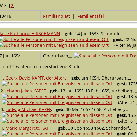
613 [
2
]
10416
Familienblatt
|
Familientafel
arie Katharine HIRSCHMANN
,
geb.
14 Jun 1633, Schorndorf,,,,,
gest.
22 Nov
(Alter 68 J
7 Jun 1654
Oberurbach,,,,,
und 2 weitere früh verstorbene Kinder
1.
Georg David KAPFF, der Ältere
,
geb.
um 1654, Oberurbach,,,,,
gest.
1728
2.
Johann Jakob KAPFF
,
geb.
13 Jan 1655 13 Feb 1655, Aichelberg,,,,
gest.
13 M
(Alter 51 
3.
Ludwig Michael KAPFF
,
geb.
30 Mai 1657 1658, Aichelberg,,,,,
gest.
16 Se
(Alter 61 
4.
Marie Margarete KAPFF
,
geb.
30 Sep 1658 1662, Schorndorf,,,,,
gest.
04 De