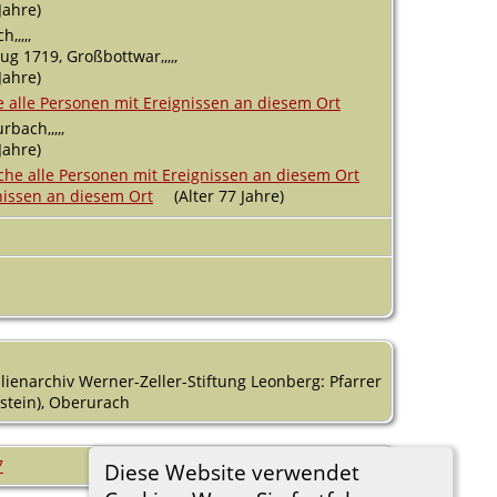
Jahre)
,,,,,
ug 1719, Großbottwar,,,,,
Jahre)
bach,,,,,
Jahre)
(Alter 77 Jahre)
ilienarchiv Werner-Zeller-Stiftung Leonberg: Pfarrer
bstein), Oberurach
7
Diese Website verwendet