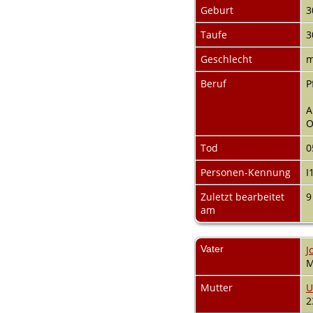
Audio-Aufnahmen
Geburt
3
Alben
Alle Medien
Taufe
3
Friedhöfe
Geschlecht
m
Orte
Notizen
Beruf
P
Daten und
Jahrestage
A
Kalender
O
Berichte
Quellen
Tod
0
Aufbewahrungsorte
Statistik
Personen-Kennung
I
Sprache ändern
Zuletzt bearbeitet
9
Lesezeichen
am
Kontakt
Vater
J
M
Mutter
U
2