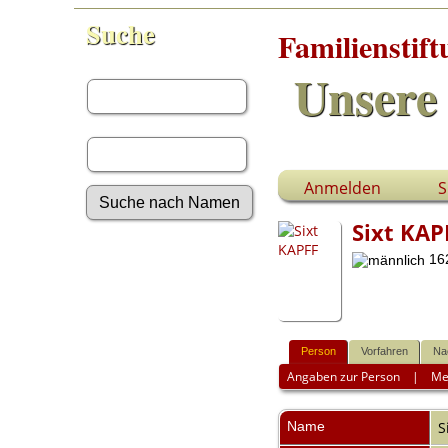
Suche
Familienstif
Vorname:
Unsere 
Nachname:
Anmelden
S
Sixt KAP
Erweiterte Suche
162
Nachnamen
Anmelden
Aktuelles
Gesuchte Angaben
Person
Vorfahren
Na
Fotos
Angaben zur Person
|
Me
Video-Aufnahmen
Dokumente
Geschichten
Name
S
Grabsteine