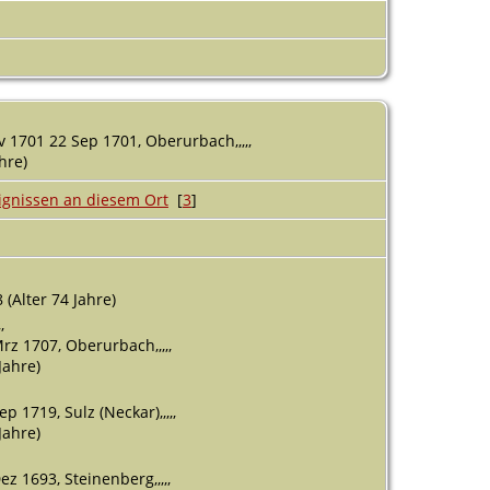
 1701 22 Sep 1701, Oberurbach,,,,,
ahre)
[
3
]
 (Alter 74 Jahre)
,
rz 1707, Oberurbach,,,,,
Jahre)
p 1719, Sulz (Neckar),,,,,
Jahre)
z 1693, Steinenberg,,,,,