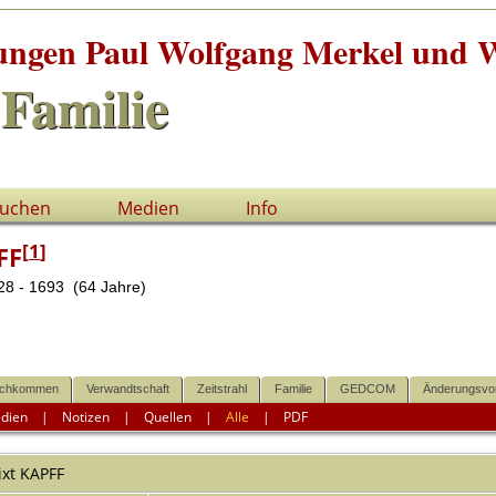
tungen Paul Wolfgang Merkel und W
Familie
uchen
Medien
Info
[
1
]
FF
8 - 1693 (64 Jahre)
chkommen
Verwandtschaft
Zeitstrahl
Familie
GEDCOM
Änderungsvo
dien
|
Notizen
|
Quellen
|
Alle
|
PDF
ixt
KAPFF