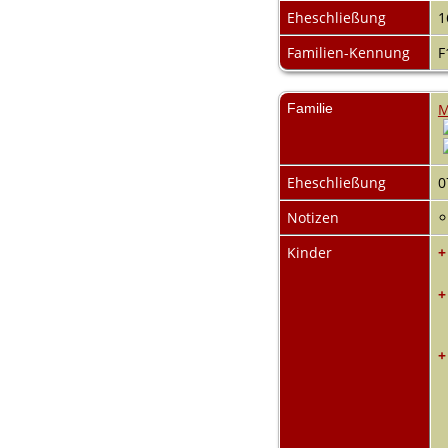
Eheschließung
1
Familien-Kennung
F
Familie
M
Eheschließung
0
Notizen
Kinder
+
+
+