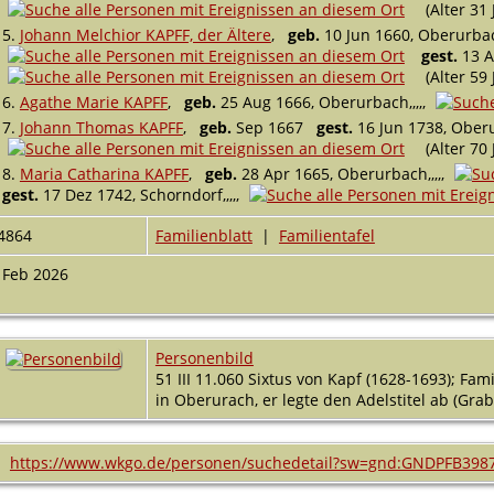
(Alter 31 
5.
Johann Melchior KAPFF, der Ältere
,
geb.
10 Jun 1660, Oberurbach
gest.
13 A
(Alter 59 
6.
Agathe Marie KAPFF
,
geb.
25 Aug 1666, Oberurbach,,,,,
7.
Johann Thomas KAPFF
,
geb.
Sep 1667
gest.
16 Jun 1738, Oberur
(Alter 70 
8.
Maria Catharina KAPFF
,
geb.
28 Apr 1665, Oberurbach,,,,,
gest.
17 Dez 1742, Schorndorf,,,,,
4864
Familienblatt
|
Familientafel
 Feb 2026
Personenbild
51 III 11.060 Sixtus von Kapf (1628-1693); Fam
in Oberurach, er legte den Adelstitel ab (Gra
https://www.wkgo.de/personen/suchedetail?sw=gnd:GNDPFB398