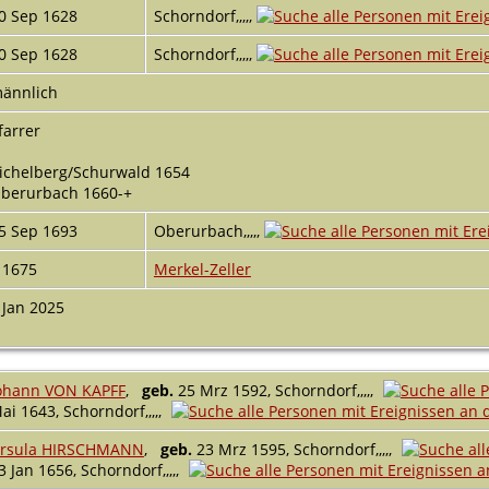
0 Sep 1628
Schorndorf,,,,,
0 Sep 1628
Schorndorf,,,,,
ännlich
farrer
ichelberg/Schurwald 1654
berurbach 1660-+
5 Sep 1693
Oberurbach,,,,,
11675
Merkel-Zeller
 Jan 2025
ohann VON KAPFF
,
geb.
25 Mrz 1592, Schorndorf,,,,,
ai 1643, Schorndorf,,,,,
rsula HIRSCHMANN
,
geb.
23 Mrz 1595, Schorndorf,,,,,
3 Jan 1656, Schorndorf,,,,,