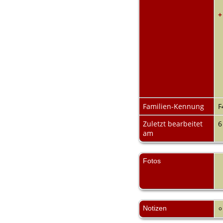
+
Familien-Kennung
F
Zuletzt bearbeitet
6
am
Fotos
Notizen