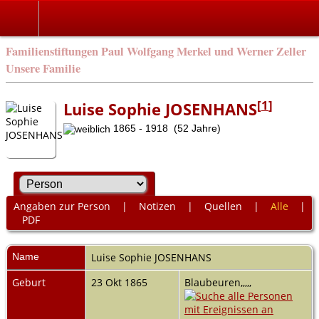
Familienstiftungen Paul Wolfgang Merkel und Werner Zeller
Unsere Familie
[
1
]
Luise Sophie JOSENHANS
1865 - 1918 (52 Jahre)
Angaben zur Person
|
Notizen
|
Quellen
|
Alle
|
PDF
Name
Luise Sophie
JOSENHANS
Geburt
23 Okt 1865
Blaubeuren,,,,,