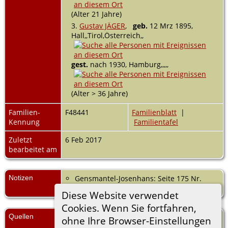
(Alter 21 Jahre)
3.
Gustav JÄGER
,
geb.
12 Mrz 1895,
Hall,,Tirol,Österreich,,
gest.
nach 1930, Hamburg,,,,,
(Alter > 36 Jahre)
Familien-
F48441
Familienblatt
|
Kennung
Familientafel
Zuletzt
6 Feb 2017
bearbeitet am
Notizen
Gensmantel-Josenhans: Seite 175 Nr.
419,5 = Seite 176 Nr. 424;
Diese Website verwendet
Cookies. Wenn Sie fortfahren,
Quellen
[
S25
] Peter-Alfred Gensmantel,
ohne Ihre Browser-Einstellungen
Gensmantel-Josenhans, (Herausgeber: