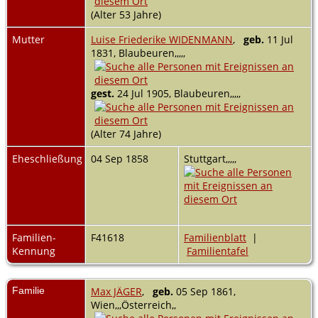
(Alter 53 Jahre)
Mutter
Luise Friederike WIDENMANN
,
geb.
11 Jul
1831, Blaubeuren,,,,,
gest.
24 Jul 1905, Blaubeuren,,,,,
(Alter 74 Jahre)
Eheschließung
04 Sep 1858
Stuttgart,,,,,
Familien-
F41618
Familienblatt
|
Kennung
Familientafel
Familie
Max JÄGER
,
geb.
05 Sep 1861,
Wien,,,Österreich,,