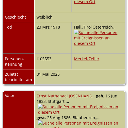
Geschlecht
weiblich
Tod
23 Mrz 1918
Hall,,Tirol,Österreich,,
Personen-
I105553
Merkel-Zeller
Kennung
Zuletzt
31 Mai 2025
bearbeitet am
Vater
Ernst Nathanael JOSENHANS
,
geb.
16 Jun
1833, Stuttgart,,,,,
gest.
25 Aug 1886, Blaubeuren,,,,,