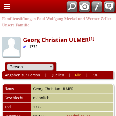
Familienstiftungen Paul Wolfgang Merkel und Werner Zeller
Unsere Familie
[
1
]
Georg Christian ULMER
- 1772
Angaben zur Person
|
Quellen
|
Alle
|
PDF
Name
Georg Christian
ULMER
Geschlecht
männlich
Tod
1772
Personen-
I101337
Merkel-Zeller