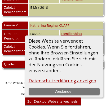
Zuletzt
5 Mrz 2016
bearbeitet am
Familie 2
Katharina Regina KNAPP
Familien-
F46390
Familienblatt
|
Kennung
Familientafel
Diese Website verwendet
Cookies. Wenn Sie fortfahren,
Zuletzt
5 Mrz 2016
bearbeitet am
ohne Ihre Browser-Einstellungen
zu ändern, erklären Sie sich mit
der Nutzung von Cookies
Quellen
[
S8
] Zeller, Gerhard, Zel-Comp.
einverstanden.
Datenschutzerklärung anzeigen
Diese Website läuft mit
v. 15.0.1,
The Next Generation of Genealogy Sitebuilding
programmiert von Darrin Lythgoe © 2001-2026.
Verstanden
Betreut von
. |
.
Florian Wiedner
Datenschutzerklärung
Zur Desktop-Webseite wechseln