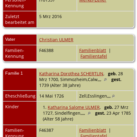
Kennung
Zuletzt
5 Mrz 2016
bearbeitet am
Vater
Christian ULMER
Familien-
F46388
Familienblatt
|
Kennung
Familientafel
Familie 1
Katharina Dorothea SCHERTLIN
,
geb.
28
Mrz 1700, Simmozheim,Calw,,,,
gest.
1739 (Alter 38 Jahre)
Eheschließung
14 Mai 1726
Zell,Esslingen,,,,
Kinder
1.
Katharina Salome ULMER
,
geb.
27 Mrz
1727, Sindelfingen,,,,,
gest.
23 Apr 1785
(Alter 58 Jahre)
Familien-
F46387
Familienblatt
|
Kennung
Familientafel