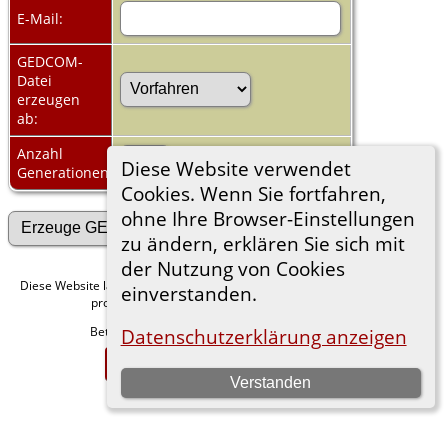
E-Mail:
GEDCOM-
Datei
erzeugen
ab:
Anzahl
Diese Website verwendet
Generationen:
Cookies. Wenn Sie fortfahren,
ohne Ihre Browser-Einstellungen
zu ändern, erklären Sie sich mit
der Nutzung von Cookies
Diese Website läuft mit
v. 15.0.1,
The Next Generation of Genealogy Sitebuilding
einverstanden.
programmiert von Darrin Lythgoe © 2001-2026.
Betreut von
. |
.
Datenschutzerklärung anzeigen
Florian Wiedner
Datenschutzerklärung
Zur Desktop-Webseite wechseln
Verstanden