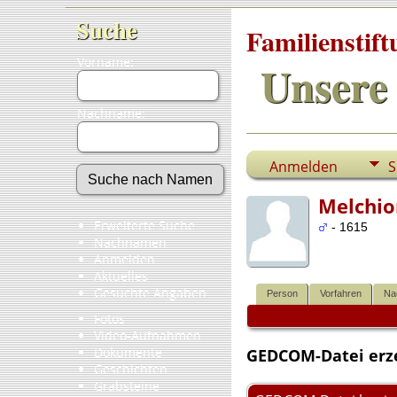
Suche
Familienstif
Vorname:
Unsere 
Nachname:
Anmelden
S
Melchio
Erweiterte Suche
- 1615
Nachnamen
Anmelden
Aktuelles
Gesuchte Angaben
Person
Vorfahren
Na
Fotos
Video-Aufnahmen
Dokumente
GEDCOM-Datei erz
Geschichten
Grabsteine