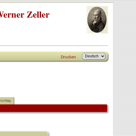
erner Zeller
Drucken
rschlag