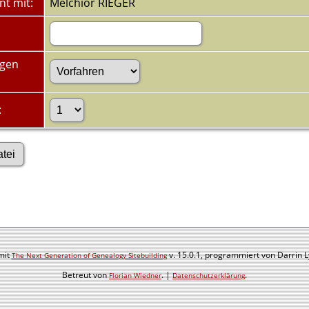
nt mit:
Melchior RIEGER
ugen
:
mit
v. 15.0.1, programmiert von Darrin 
The Next Generation of Genealogy Sitebuilding
Betreut von
. |
.
Florian Wiedner
Datenschutzerklärung