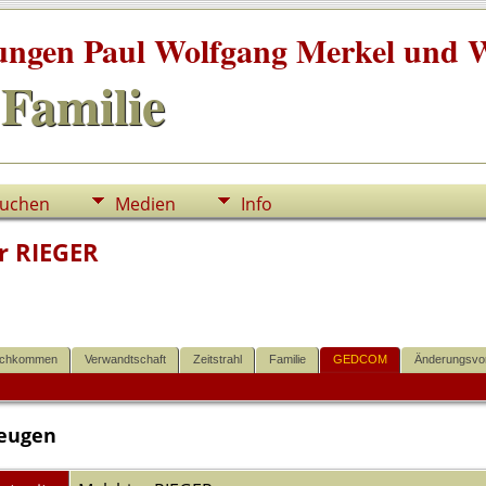
tungen Paul Wolfgang Merkel und W
Familie
uchen
Medien
Info
r RIEGER
chkommen
Verwandtschaft
Zeitstrahl
Familie
GEDCOM
Änderungsvo
eugen