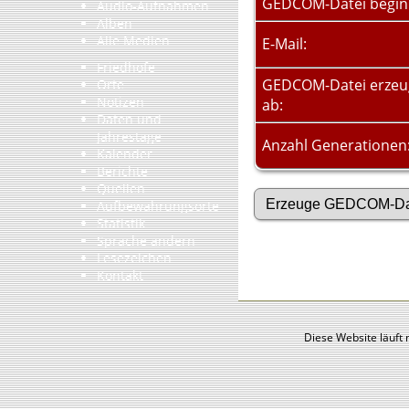
GEDCOM-Datei begin
Audio-Aufnahmen
Alben
Alle Medien
E-Mail:
Friedhöfe
GEDCOM-Datei erze
Orte
Notizen
ab:
Daten und
Jahrestage
Anzahl Generationen
Kalender
Berichte
Quellen
Aufbewahrungsorte
Statistik
Sprache ändern
Lesezeichen
Kontakt
Diese Website läuft 