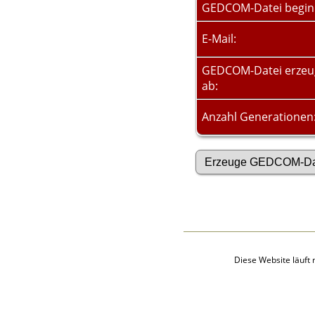
Audio-Aufnahmen
GEDCOM-Datei begin
Alben
Alle Medien
E-Mail:
Friedhöfe
Orte
GEDCOM-Datei erze
Notizen
ab:
Daten und
Jahrestage
Anzahl Generationen
Kalender
Berichte
Quellen
Aufbewahrungsorte
Statistik
Sprache ändern
Lesezeichen
Kontakt
Diese Website läuft 