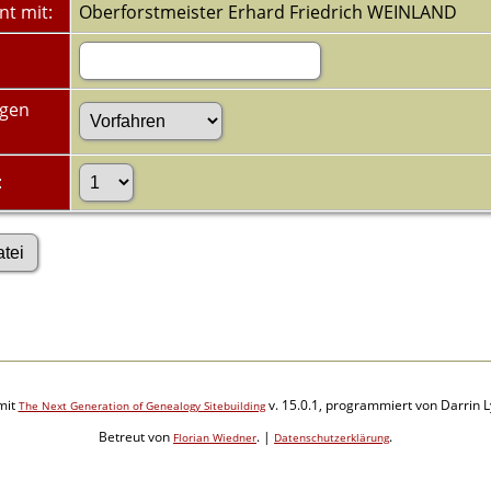
nt mit:
Oberforstmeister Erhard Friedrich WEINLAND
ugen
:
mit
v. 15.0.1, programmiert von Darrin 
The Next Generation of Genealogy Sitebuilding
Betreut von
. |
.
Florian Wiedner
Datenschutzerklärung