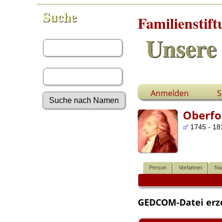
Suche
Familienstif
Vorname:
Unsere 
Nachname:
Anmelden
S
Oberfo
Erweiterte Suche
1745 - 18
Nachnamen
Anmelden
Aktuelles
Gesuchte Angaben
Person
Vorfahren
Na
Fotos
Video-Aufnahmen
Dokumente
GEDCOM-Datei erz
Geschichten
Grabsteine