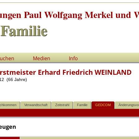
tungen Paul Wolfgang Merkel und W
Familie
uchen
Medien
Info
rstmeister Erhard Friedrich WEINLAND
12 (66 Jahre)
chkommen
Verwandtschaft
Zeitstrahl
Familie
GEDCOM
Änderungsvo
eugen