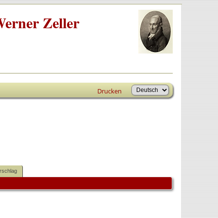
erner Zeller
Drucken
rschlag