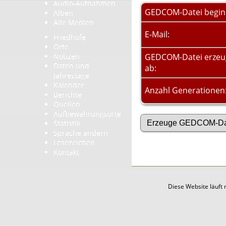
Audio-Aufnahmen
GEDCOM-Datei begin
Alben
Alle Medien
E-Mail:
Friedhöfe
Orte
Notizen
GEDCOM-Datei erze
Daten und
ab:
Jahrestage
Kalender
Anzahl Generationen
Berichte
Quellen
Aufbewahrungsorte
Statistik
Sprache ändern
Lesezeichen
Kontakt
Diese Website läuft 