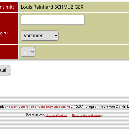
nt mit:
Louis Reinhard SCHMUZIGER
ugen
:
mit
v. 15.0.1, programmiert von Darrin 
The Next Generation of Genealogy Sitebuilding
Betreut von
. |
.
Florian Wiedner
Datenschutzerklärung