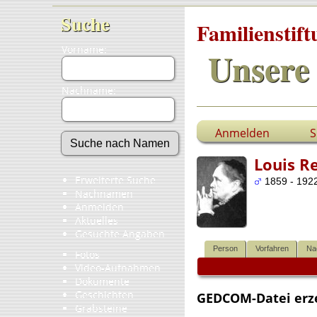
Suche
Familienstif
Vorname:
Unsere 
Nachname:
Anmelden
S
Louis R
Erweiterte Suche
1859 - 1922
Nachnamen
Anmelden
Aktuelles
Gesuchte Angaben
Person
Vorfahren
Na
Fotos
Video-Aufnahmen
Dokumente
Geschichten
GEDCOM-Datei erz
Grabsteine