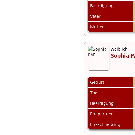
Beerdigung
Vater
Mutter
weiblich
Sophia P
Geburt
Tod
Beerdigung
Ehepartner
Eheschließung