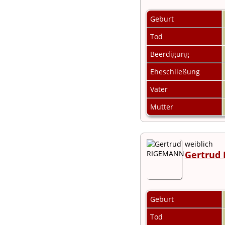
Audio-Aufnahmen
Alben
Geburt
Alle Medien
Tod
Friedhöfe
Orte
Beerdigung
Notizen
Daten und
Eheschließung
Jahrestage
Kalender
Vater
Berichte
Quellen
Mutter
Aufbewahrungsorte
Statistik
Sprache ändern
Lesezeichen
weiblich
Kontakt
Gertrud
Geburt
Tod