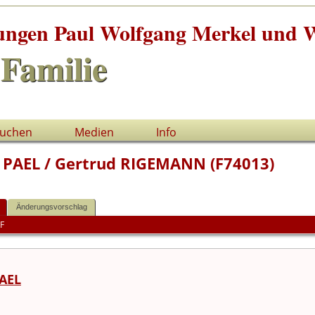
tungen Paul Wolfgang Merkel und W
Familie
uchen
Medien
Info
n PAEL / Gertrud RIGEMANN (F74013)
Änderungsvorschlag
F
AEL