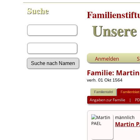
Suche
Familienstif
Vorname:
Unsere 
Nachname:
Anmelden
S
Familie: Marti
Erweiterte Suche
verh. 01 Okt 1564
Nachnamen
Anmelden
Familientafel
Familienblatt
Aktuelles
Angaben zur Familie
|
PD
Gesuchte Angaben
Fotos
männlich
Video-Aufnahmen
Martin P
Dokumente
Geschichten
Grabsteine