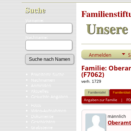
Suche
Familienstif
Vorname:
Unsere 
Nachname:
Anmelden
S
Familie: Obera
(F7062)
Erweiterte Suche
Nachnamen
verh. 1729
Anmelden
Aktuelles
Familientafel
Familienblatt
Gesuchte Angaben
Angaben zur Familie
|
PD
Fotos
Video-Aufnahmen
Dokumente
männlich
Geschichten
Oberamt
Grabsteine