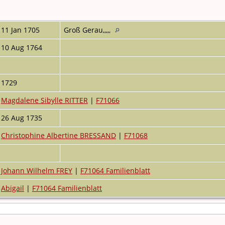
11 Jan 1705
Groß Gerau,,,,,
10 Aug 1764
1729
Magdalene Sibylle RITTER
|
F71066
26 Aug 1735
Christophine Albertine BRESSAND
|
F71068
Johann Wilhelm FREY
|
F71064 Familienblatt
Abigail
|
F71064 Familienblatt