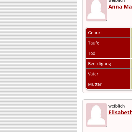
weiblich
Anna Ma
Geburt
Taufe
Tod
Beerdigung
Vater
Mutter
weiblich
Elisabet