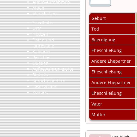
Audio-Aufnahmen
Alben
Alle Medien
Geburt
Friedhöfe
Orte
Tod
Notizen
Beerdigung
Daten und
Jahrestage
Eheschließung
Kalender
Berichte
Andere Ehepartner
Quellen
Aufbewahrungsorte
Eheschließung
Statistik
Sprache ändern
Andere Ehepartner
Lesezeichen
Kontakt
Eheschließung
Vater
Mutter