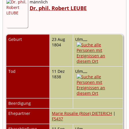
männlich
Dr. phil. Robert LEUBE
Geburt
23 Aug
Ulm,,,,,
1804
Tod
11 Dez
Ulm,,,,,
1838
Beerdigung
Ehepartner
Marie Rosalie (Röse) DIETERICH
|
F5437
Eheschließung
11 Sep
Ulm,,,,,