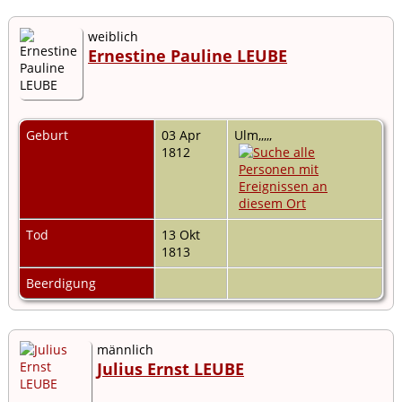
weiblich
Ernestine Pauline LEUBE
Geburt
03 Apr
Ulm,,,,,
1812
Tod
13 Okt
1813
Beerdigung
männlich
Julius Ernst LEUBE