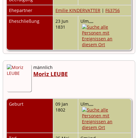
Ehepartner
Emilie KINDERVATTER
|
F63756
Eheschließung
23 Jun
Ulm,,,,,
1831
männlich
Moriz LEUBE
Geburt
09 Jan
Ulm,,,,,
1802