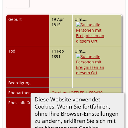
Geburt
19 Apr
Ulm,,,,,
1815
Tod
14 Feb
Ulm,,,,,
1891
Beerdigung
Ehepartner
Caroline LÖFFLER
|
F50420
Diese Website verwendet
Eheschließung
02 Aug
Ulm,,,,,
Cookies. Wenn Sie fortfahren,
1842
ohne Ihre Browser-Einstellungen
zu ändern, erklären Sie sich mit
der Nutzung von Cookies