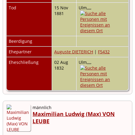
Tod
15 Nov
Ulm,,,,,
1881
Beerdigung
Ehepartner
Auguste DIETERICH
|
F5432
Eheschließung
02 Aug
Ulm,,,,,
1832
männlich
Maximilian Ludwig (Max) VON
LEUBE