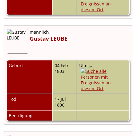
männlich
Gustav LEUBE
Geburt
04 Feb
Ulm,,,,,
1803
Tod
17 Jul
1806
Beerdigung