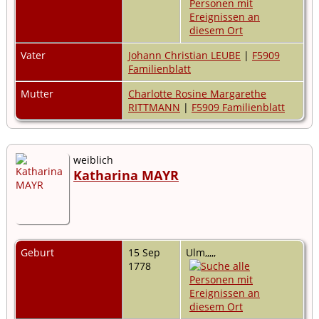
Vater
Johann Christian LEUBE
|
F5909
Familienblatt
Mutter
Charlotte Rosine Margarethe
RITTMANN
|
F5909 Familienblatt
weiblich
Katharina MAYR
Geburt
15 Sep
Ulm,,,,,
1778