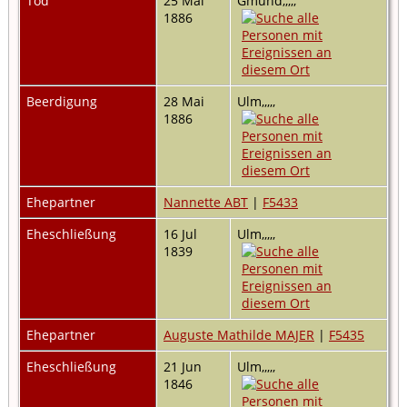
Tod
25 Mai
Gmünd,,,,,
1886
Beerdigung
28 Mai
Ulm,,,,,
1886
Ehepartner
Nannette ABT
|
F5433
Eheschließung
16 Jul
Ulm,,,,,
1839
Ehepartner
Auguste Mathilde MAJER
|
F5435
Eheschließung
21 Jun
Ulm,,,,,
1846