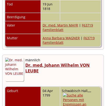
Tod
19 Jun
1818
Beerdigung
Vater
Dr. med. Martin MAYR
|
F63719
Familienblatt
Mutter
Anna Barbara WAGNER
|
F63719
Familienblatt
männlich
Dr. med. Johann Wilhelm VON
LEUBE
Geburt
04 Apr
Schwäbisch Hall,,,,,
1799