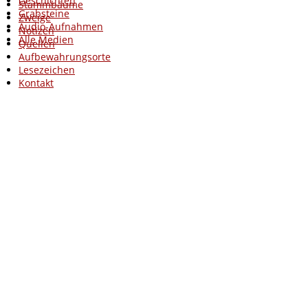
Geschichten
Stammbäume
Grabsteine
Zweige
Audio-Aufnahmen
Notizen
Alle Medien
Quellen
Aufbewahrungsorte
Lesezeichen
Kontakt