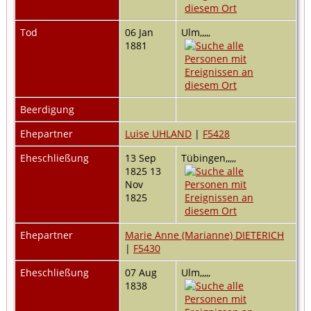
Tod
06 Jan
Ulm,,,,,
1881
Beerdigung
Ehepartner
Luise UHLAND
|
F5428
Eheschließung
13 Sep
Tübingen,,,,,
1825 13
Nov
1825
Ehepartner
Marie Anne (Marianne) DIETERICH
|
F5430
Eheschließung
07 Aug
Ulm,,,,,
1838