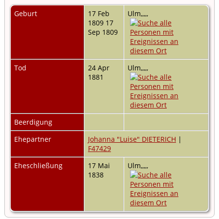
Geburt
17 Feb
Ulm,,,,,
1809 17
Sep 1809
Tod
24 Apr
Ulm,,,,,
1881
Beerdigung
Ehepartner
Johanna "Luise" DIETERICH
|
F47429
Eheschließung
17 Mai
Ulm,,,,,
1838