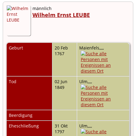
männlich
Wilhelm Ernst LEUBE
Geburt
20 Feb
Maienfels,,,,,
1767
Tod
02 Jun
Ulm,,,,,
1849
Beerdigung
Eheschließung
31 Okt
Ulm,,,,,
1797