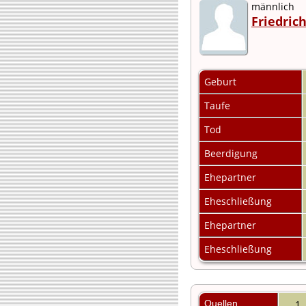
männlich
Friedric
Geburt
Taufe
Tod
Beerdigung
Ehepartner
Eheschließung
Ehepartner
Eheschließung
Quellen