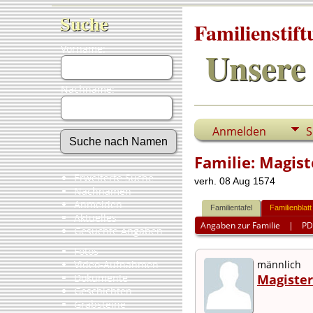
Suche
Familienstif
Vorname:
Unsere 
Nachname:
Anmelden
S
Familie: Magis
Erweiterte Suche
verh. 08 Aug 1574
Nachnamen
Anmelden
Familientafel
Familienblatt
Aktuelles
Angaben zur Familie
|
PD
Gesuchte Angaben
Fotos
Video-Aufnahmen
männlich
Dokumente
Magister
Geschichten
Grabsteine