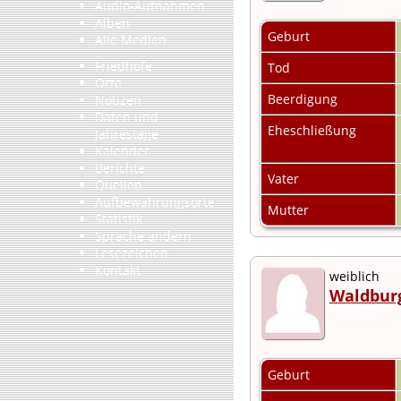
Audio-Aufnahmen
Alben
Geburt
Alle Medien
Friedhöfe
Tod
Orte
Beerdigung
Notizen
Daten und
Eheschließung
Jahrestage
Kalender
Berichte
Vater
Quellen
Aufbewahrungsorte
Mutter
Statistik
Sprache ändern
Lesezeichen
Kontakt
weiblich
Waldbur
Geburt