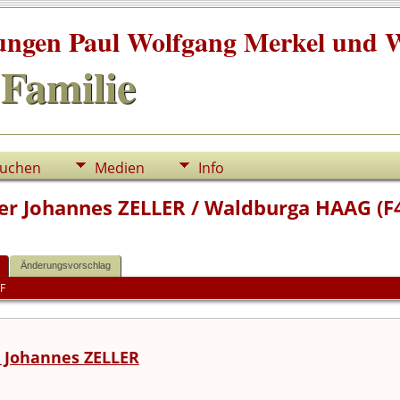
tungen Paul Wolfgang Merkel und W
Familie
uchen
Medien
Info
ter Johannes ZELLER / Waldburga HAAG (F
Änderungsvorschlag
F
 Johannes ZELLER