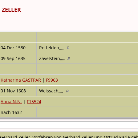
h ZELLER
04 Dez 1580
Rotfelden,,,,,
09 Sep 1635
Zavelstein,,,,,
Katharina GASTPAR
|
F9963
01 Nov 1608
Weissach,,,,,
Anna N.N.
|
F15524
nach 1632
Gerhard Zeller, Vorfahren von Gerhard Zeller und Ortrud Karla geb.