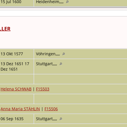
15 Jul 1600
Heidenheim,,,,,
LLER
13 Okt 1577
Vöhringen,,,,,
13 Dez 1651 17
Stuttgart,,,,,
Dez 1651
Helena SCHWAB
|
F15503
Anna Maria STÄHLIN
|
F15506
06 Sep 1635
Stuttgart,,,,,