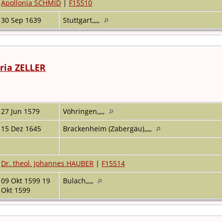
Apollonia SCHMID
|
F15510
30 Sep 1639
Stuttgart,,,,,
ria ZELLER
27 Jun 1579
Vöhringen,,,,,
15 Dez 1645
Brackenheim (Zabergäu),,,,,
Dr. theol. Johannes HAUBER
|
F15514
09 Okt 1599 19
Bulach,,,,,
Okt 1599