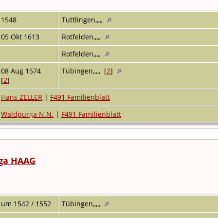
1548
Tuttlingen,,,,,
05 Okt 1613
Rotfelden,,,,,
Rotfelden,,,,,
08 Aug 1574
Tübingen,,,,, [
2
]
[
2
]
Hans ZELLER
|
F491 Familienblatt
Waldpurga N.N.
|
F491 Familienblatt
ga HAAG
um 1542 / 1552
Tübingen,,,,,