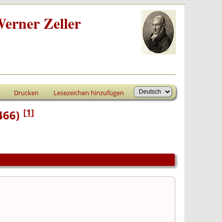
erner Zeller
Drucken
Lesezeichen hinzufügen
[
1
]
466)