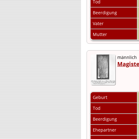
Tod
Beerdigung
Vater
Mutter
männlich
Magiste
Geburt
Tod
Beerdigung
Ehepartner