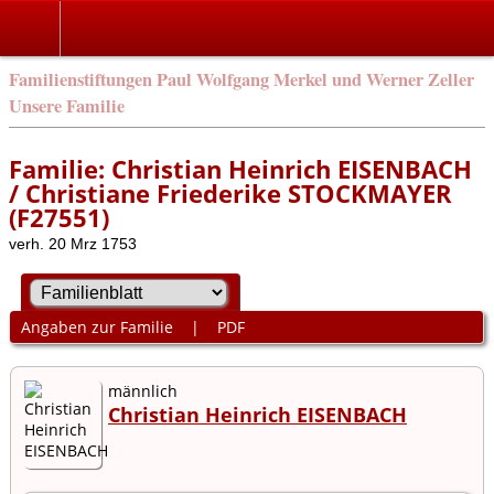
Familienstiftungen Paul Wolfgang Merkel und Werner Zeller
Unsere Familie
Familie: Christian Heinrich EISENBACH
/ Christiane Friederike STOCKMAYER
(F27551)
verh. 20 Mrz 1753
Angaben zur Familie
|
PDF
männlich
Christian Heinrich EISENBACH