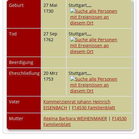
Geburt
27 Mai
Stuttgart,,,,,
1730
Tod
27 Sep
Stuttgart,,,,,
1762
Beerdigung
Eheschließung
20 Mrz
Stuttgart,,,,,
1753
Vater
Kommerzienrat Johann Heinrich
EISENBACH
|
F14530 Familienblatt
Mutter
Regina Barbara WEIHENMAJER
|
F14530
Familienblatt