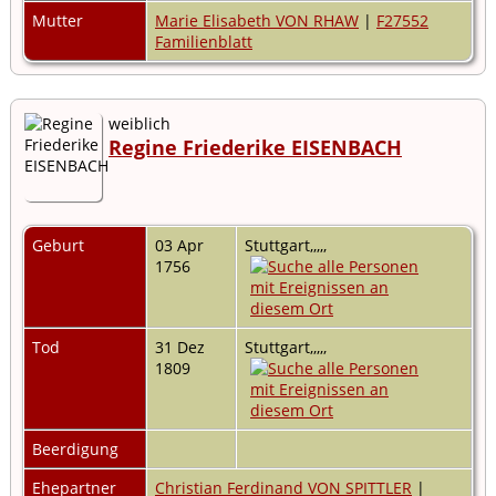
Mutter
Marie Elisabeth VON RHAW
|
F27552
Familienblatt
weiblich
Regine Friederike EISENBACH
Geburt
03 Apr
Stuttgart,,,,,
1756
Tod
31 Dez
Stuttgart,,,,,
1809
Beerdigung
Ehepartner
Christian Ferdinand VON SPITTLER
|