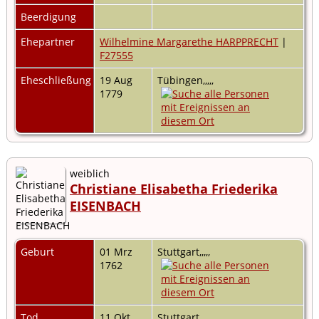
Beerdigung
Ehepartner
Wilhelmine Margarethe HARPPRECHT
|
F27555
Eheschließung
19 Aug
Tübingen,,,,,
1779
weiblich
Christiane Elisabetha Friederika
EISENBACH
Geburt
01 Mrz
Stuttgart,,,,,
1762
Tod
11 Okt
Stuttgart,,,,,