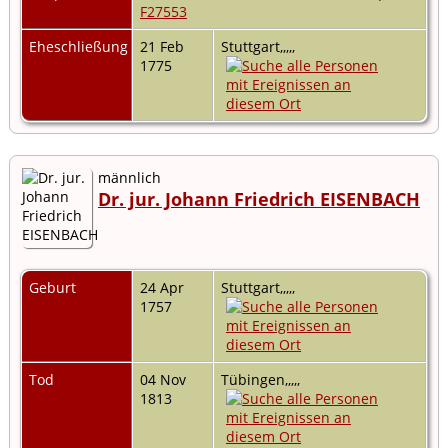
F27553
Eheschließung
21 Feb
Stuttgart,,,,,
1775
männlich
Dr. jur. Johann Friedrich EISENBACH
Geburt
24 Apr
Stuttgart,,,,,
1757
Tod
04 Nov
Tübingen,,,,,
1813