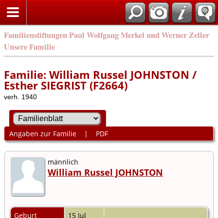
Familienstiftungen Paul Wolfgang Merkel und Werner Zeller
Unsere Familie
Familie: William Russel JOHNSTON /
Esther SIEGRIST (F2664)
verh. 1940
Angaben zur Familie
|
PDF
männlich
William Russel JOHNSTON
Geburt
15 Jul