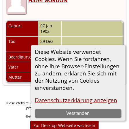
Hazel GORDON
Geburt
07 Jan
1902
Tod
29 Dez
1975
Diese Website verwendet
Beerdigung
Cookies. Wenn Sie fortfahren,
ohne Ihre Browser-Einstellungen
Vater
zu ändern, erklären Sie sich mit
Mutter
der Nutzung von Cookies
einverstanden.
Datenschutzerklärung anzeigen
Diese Website läuft mit
v. 15.0.1,
The Next Generation of Genealogy Sitebuilding
programmiert von Darrin Lythgoe © 2001-2026.
Verstanden
Betreut von
. |
.
Florian Wiedner
Datenschutzerklärung
Zur Desktop-Webseite wechseln