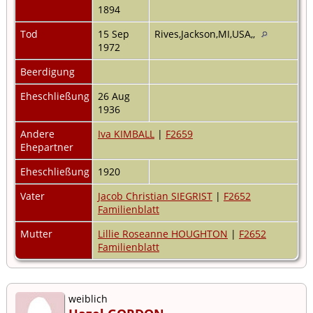
1894
Tod
15 Sep
Rives,Jackson,MI,USA,,
1972
Beerdigung
Eheschließung
26 Aug
1936
Andere
Iva KIMBALL
|
F2659
Ehepartner
Eheschließung
1920
Vater
Jacob Christian SIEGRIST
|
F2652
Familienblatt
Mutter
Lillie Roseanne HOUGHTON
|
F2652
Familienblatt
weiblich