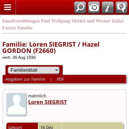
Familienstiftungen Paul Wolfgang Merkel und Werner Zeller
Unsere Familie
Familie: Loren SIEGRIST / Hazel
GORDON (F2660)
verh. 26 Aug 1936
Angaben zur Familie
|
PDF
männlich
Loren SIEGRIST
Geburt
16 Dez