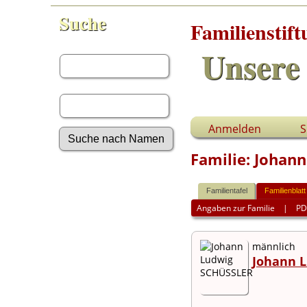
Suche
Familienstif
Vorname:
Unsere 
Nachname:
Anmelden
S
Familie: Johan
Erweiterte Suche
Nachnamen
Familientafel
Familienblatt
Anmelden
Angaben zur Familie
|
PD
Aktuelles
Gesuchte Angaben
Fotos
männlich
Video-Aufnahmen
Johann 
Dokumente
Geschichten
Grabsteine