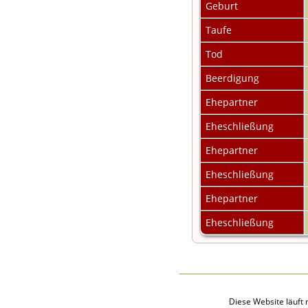
Geburt
Taufe
Tod
Beerdigung
Ehepartner
Eheschließung
Ehepartner
Eheschließung
Ehepartner
Eheschließung
Diese Website läuft 