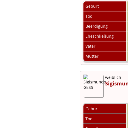
Audio-Aufnahmen
Geburt
Alben
Alle Medien
Tod
Friedhöfe
Beerdigung
Orte
Notizen
Eheschließung
Daten und
Jahrestage
Vater
Kalender
Berichte
Mutter
Quellen
Aufbewahrungsorte
Statistik
Sprache ändern
weiblich
Lesezeichen
Sigismu
Kontakt
Geburt
Tod