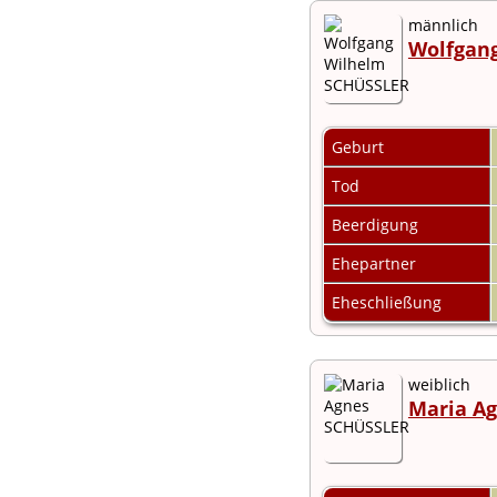
männlich
Wolfgan
Geburt
Tod
Beerdigung
Ehepartner
Eheschließung
weiblich
Maria A