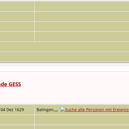
nde GESS
04 Dez 1629
Balingen,,,,,