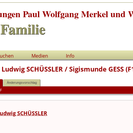
tungen Paul Wolfgang Merkel und W
Familie
uchen
Medien
Info
n Ludwig SCHÜSSLER / Sigismunde GESS (F
Änderungsvorschlag
F
Ludwig SCHÜSSLER