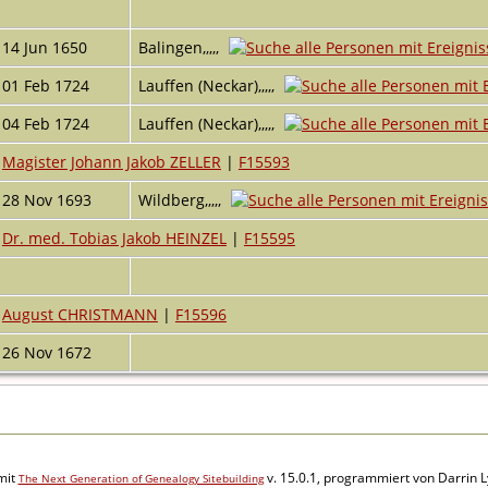
14 Jun 1650
Balingen,,,,,
01 Feb 1724
Lauffen (Neckar),,,,,
04 Feb 1724
Lauffen (Neckar),,,,,
Magister Johann Jakob ZELLER
|
F15593
28 Nov 1693
Wildberg,,,,,
Dr. med. Tobias Jakob HEINZEL
|
F15595
August CHRISTMANN
|
F15596
26 Nov 1672
mit
v. 15.0.1, programmiert von Darrin 
The Next Generation of Genealogy Sitebuilding