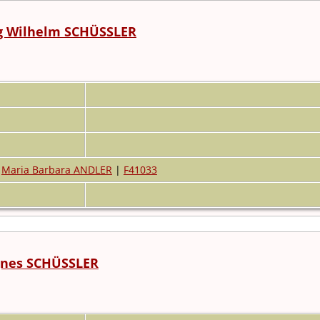
g Wilhelm SCHÜSSLER
Maria Barbara ANDLER
|
F41033
gnes SCHÜSSLER