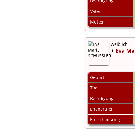
Beerdigung
Vater
Mutter
weiblich
+
Eva Ma
Geburt
Tod
Beerdigung
Ehepartner
Eheschließung