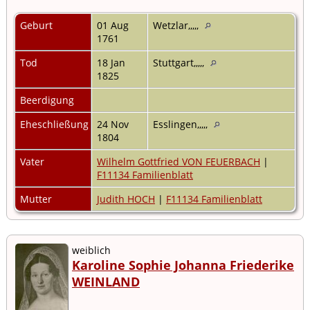
Geburt
01 Aug
Wetzlar,,,,,
1761
Tod
18 Jan
Stuttgart,,,,,
1825
Beerdigung
Eheschließung
24 Nov
Esslingen,,,,,
1804
Vater
Wilhelm Gottfried VON FEUERBACH
|
F11134 Familienblatt
Mutter
Judith HOCH
|
F11134 Familienblatt
weiblich
Karoline Sophie Johanna Friederike
WEINLAND