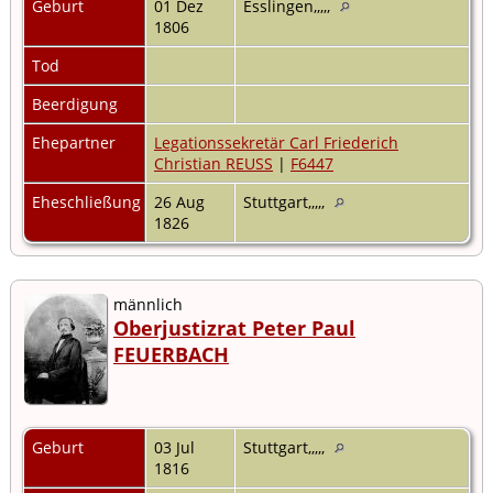
Geburt
01 Dez
Esslingen,,,,,
1806
Tod
Beerdigung
Ehepartner
Legationssekretär Carl Friederich
Christian REUSS
|
F6447
Eheschließung
26 Aug
Stuttgart,,,,,
1826
männlich
Oberjustizrat Peter Paul
FEUERBACH
Geburt
03 Jul
Stuttgart,,,,,
1816