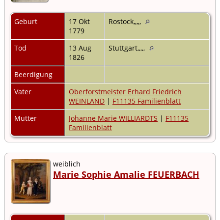
Geburt
17 Okt
Rostock,,,,,
1779
Tod
13 Aug
Stuttgart,,,,,
1826
Beerdigung
Vater
Oberforstmeister Erhard Friedrich
WEINLAND
|
F11135 Familienblatt
Mutter
Johanne Marie WILLIARDTS
|
F11135
Familienblatt
weiblich
Marie Sophie Amalie FEUERBACH