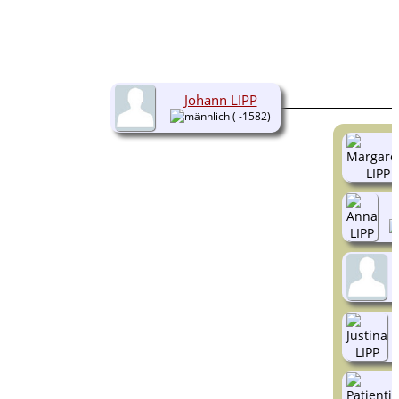
Johann LIPP
( -1582)