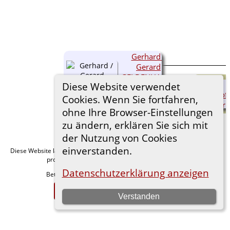
Gerhard /
Gerard
GELDENHAUER
Diese Website verwendet
(1450-
)
Cookies. Wenn Sie fortfahren,
ohne Ihre Browser-Einstellungen
zu ändern, erklären Sie sich mit
der Nutzung von Cookies
einverstanden.
Diese Website läuft mit
v. 15.0.1,
The Next Generation of Genealogy Sitebuilding
programmiert von Darrin Lythgoe © 2001-2026.
Datenschutzerklärung anzeigen
Betreut von
. |
.
Florian Wiedner
Datenschutzerklärung
Zur Desktop-Webseite wechseln
Verstanden